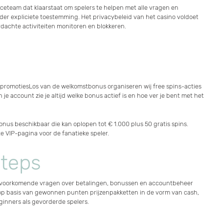
ceteam dat klaarstaat om spelers te helpen met alle vragen en
der expliciete toestemming. Het privacybeleid van het casino voldoet
achte activiteiten monitoren en blokkeren.
ins-promotiesLos van de welkomstbonus organiseren wij free spins-acties
je account zie je altijd welke bonus actief is en hoe ver je bent met het
 bonus beschikbaar die kan oplopen tot € 1.000 plus 50 gratis spins.
e VIP-pagina voor de fanatieke speler.
Steps
st voorkomende vragen over betalingen, bonussen en accountbeheer
n op basis van gewonnen punten prijzenpakketten in de vorm van cash,
ginners als gevorderde spelers.