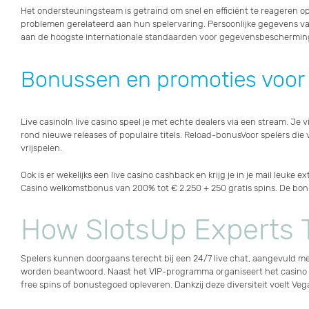
Het ondersteuningsteam is getraind om snel en efficiënt te reageren o
problemen gerelateerd aan hun spelervaring. Persoonlijke gegevens van
aan de hoogste internationale standaarden voor gegevensbescherming.
Bonussen en promoties voor 
Live casinoIn live casino speel je met echte dealers via een stream. Je
rond nieuwe releases of populaire titels. Reload-bonusVoor spelers die v
vrijspelen.
Ook is er wekelijks een live casino cashback en krijg je in je mail leuke
Casino welkomstbonus van 200% tot € 2.250 + 250 gratis spins. De bonus
How SlotsUp Experts T
Spelers kunnen doorgaans terecht bij een 24/7 live chat, aangevuld 
worden beantwoord. Naast het VIP-programma organiseert het casino reg
free spins of bonustegoed opleveren. Dankzij deze diversiteit voelt Ve