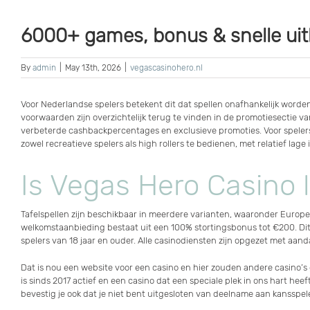
6000+ games, bonus & snelle uit
By
admin
|
May 13th, 2026
|
vegascasinohero.nl
Voor Nederlandse spelers betekent dit dat spellen onafhankelijk worde
voorwaarden zijn overzichtelijk terug te vinden in de promotiesectie 
verbeterde cashbackpercentages en exclusieve promoties. Voor spelers 
zowel recreatieve spelers als high rollers te bedienen, met relatief lag
Is Vegas Hero Casino l
Tafelspellen zijn beschikbaar in meerdere varianten, waaronder Europe
welkomstaanbieding bestaat uit een 100% stortingsbonus tot €200. Dit
spelers van 18 jaar en ouder. Alle casinodiensten zijn opgezet met 
Dat is nou een website voor een casino en hier zouden andere casino’s 
is sinds 2017 actief en een casino dat een speciale plek in ons hart heef
bevestig je ook dat je niet bent uitgesloten van deelname aan kansspel