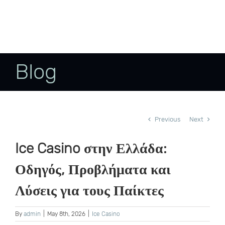
Skip
to
content
Previous
Next
Ice Casino στην Ελλάδα:
Οδηγός, Προβλήματα και
Λύσεις για τους Παίκτες
By
admin
|
May 8th, 2026
|
Ice Casino