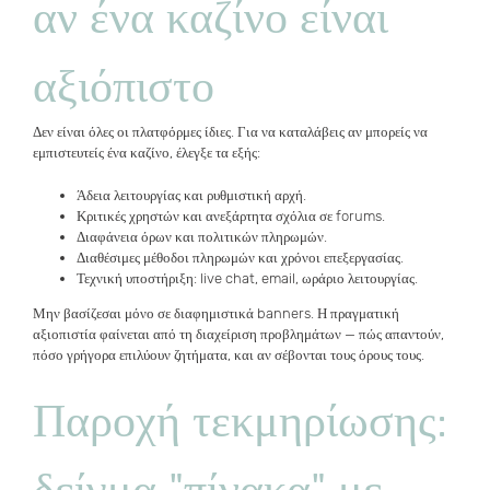
αν ένα καζίνο είναι
αξιόπιστο
Δεν είναι όλες οι πλατφόρμες ίδιες. Για να καταλάβεις αν μπορείς να
εμπιστευτείς ένα καζίνο, έλεγξε τα εξής:
Άδεια λειτουργίας και ρυθμιστική αρχή.
Κριτικές χρηστών και ανεξάρτητα σχόλια σε forums.
Διαφάνεια όρων και πολιτικών πληρωμών.
Διαθέσιμες μέθοδοι πληρωμών και χρόνοι επεξεργασίας.
Τεχνική υποστήριξη: live chat, email, ωράριο λειτουργίας.
Μην βασίζεσαι μόνο σε διαφημιστικά banners. Η πραγματική
αξιοπιστία φαίνεται από τη διαχείριση προβλημάτων — πώς απαντούν,
πόσο γρήγορα επιλύουν ζητήματα, και αν σέβονται τους όρους τους.
Παροχή τεκμηρίωσης: