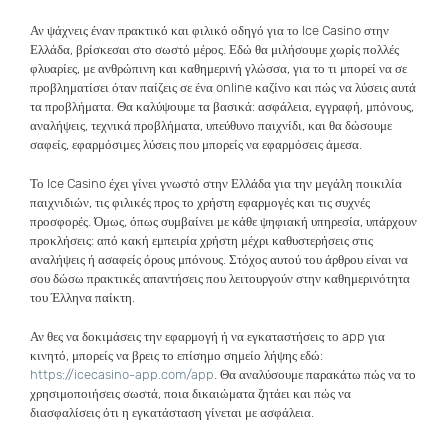
Αν ψάχνεις έναν πρακτικό και φιλικό οδηγό για το Ice Casino στην
Ελλάδα, βρίσκεσαι στο σωστό μέρος. Εδώ θα μιλήσουμε χωρίς πολλές
φλυαρίες, με ανθρώπινη και καθημερινή γλώσσα, για το τι μπορεί να σε
προβληματίσει όταν παίζεις σε ένα online καζίνο και πώς να λύσεις αυτά
τα προβλήματα. Θα καλύψουμε τα βασικά: ασφάλεια, εγγραφή, μπόνους,
αναλήψεις, τεχνικά προβλήματα, υπεύθυνο παιχνίδι, και θα δώσουμε
σαφείς, εφαρμόσιμες λύσεις που μπορείς να εφαρμόσεις άμεσα.
Το Ice Casino έχει γίνει γνωστό στην Ελλάδα για την μεγάλη ποικιλία
παιχνιδιών, τις φιλικές προς το χρήστη εφαρμογές και τις συχνές
προσφορές. Όμως, όπως συμβαίνει με κάθε ψηφιακή υπηρεσία, υπάρχουν
προκλήσεις: από κακή εμπειρία χρήστη μέχρι καθυστερήσεις στις
αναλήψεις ή ασαφείς όρους μπόνους. Στόχος αυτού του άρθρου είναι να
σου δώσω πρακτικές απαντήσεις που λειτουργούν στην καθημερινότητα
του Έλληνα παίκτη.
Αν θες να δοκιμάσεις την εφαρμογή ή να εγκαταστήσεις το app για
κινητό, μπορείς να βρεις το επίσημο σημείο λήψης εδώ:
https://icecasino-app.com/app
. Θα αναλύσουμε παρακάτω πώς να το
χρησιμοποιήσεις σωστά, ποια δικαιώματα ζητάει και πώς να
διασφαλίσεις ότι η εγκατάσταση γίνεται με ασφάλεια.