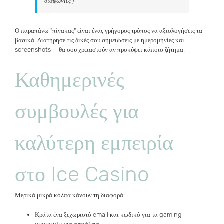
διαφωνίες |
Ο παραπάνω "πίνακας" είναι ένας γρήγορος τρόπος να αξιολογήσεις τα
βασικά. Διατήρησε τις δικές σου σημειώσεις με ημερομηνίες και
screenshots — θα σου χρειαστούν αν προκύψει κάποιο ζήτημα.
Καθημερινές
συμβουλές για
καλύτερη εμπειρία
στο Ice Casino
Μερικά μικρά κόλπα κάνουν τη διαφορά:
Κράτα ένα ξεχωριστό email και κωδικό για τα gaming