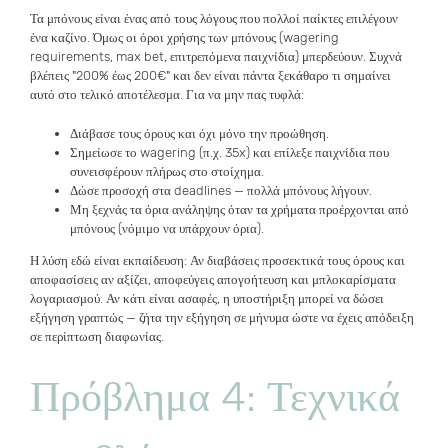
Τα μπόνους είναι ένας από τους λόγους που πολλοί παίκτες επιλέγουν
ένα καζίνο. Όμως οι όροι χρήσης των μπόνους (wagering
requirements, max bet, επιτρεπόμενα παιχνίδια) μπερδεύουν. Συχνά
βλέπεις "200% έως 200€" και δεν είναι πάντα ξεκάθαρο τι σημαίνει
αυτό στο τελικό αποτέλεσμα. Για να μην πας τυφλά:
Διάβασε τους όρους και όχι μόνο την προώθηση.
Σημείωσε το wagering (π.χ. 35x) και επίλεξε παιχνίδια που
συνεισφέρουν πλήρως στο στοίχημα.
Δώσε προσοχή στα deadlines — πολλά μπόνους λήγουν.
Μη ξεχνάς τα όρια ανάληψης όταν τα χρήματα προέρχονται από
μπόνους (νόμιμο να υπάρχουν όρια).
Η λύση εδώ είναι εκπαίδευση: Αν διαβάσεις προσεκτικά τους όρους και
αποφασίσεις αν αξίζει, αποφεύγεις απογοήτευση και μπλοκαρίσματα
λογαριασμού. Αν κάτι είναι ασαφές, η υποστήριξη μπορεί να δώσει
εξήγηση γραπτώς — ζήτα την εξήγηση σε μήνυμα ώστε να έχεις απόδειξη
σε περίπτωση διαφωνίας.
Πρόβλημα 4: Τεχνικά