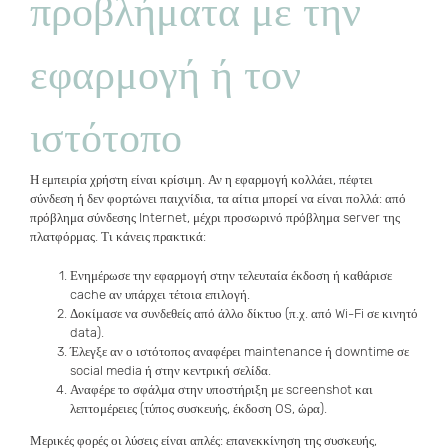
προβλήματα με την
εφαρμογή ή τον
ιστότοπο
Η εμπειρία χρήστη είναι κρίσιμη. Αν η εφαρμογή κολλάει, πέφτει
σύνδεση ή δεν φορτώνει παιχνίδια, τα αίτια μπορεί να είναι πολλά: από
πρόβλημα σύνδεσης Internet, μέχρι προσωρινό πρόβλημα server της
πλατφόρμας. Τι κάνεις πρακτικά:
Ενημέρωσε την εφαρμογή στην τελευταία έκδοση ή καθάρισε
cache αν υπάρχει τέτοια επιλογή.
Δοκίμασε να συνδεθείς από άλλο δίκτυο (π.χ. από Wi-Fi σε κινητό
data).
Έλεγξε αν ο ιστότοπος αναφέρει maintenance ή downtime σε
social media ή στην κεντρική σελίδα.
Αναφέρε το σφάλμα στην υποστήριξη με screenshot και
λεπτομέρειες (τύπος συσκευής, έκδοση OS, ώρα).
Μερικές φορές οι λύσεις είναι απλές: επανεκκίνηση της συσκευής,