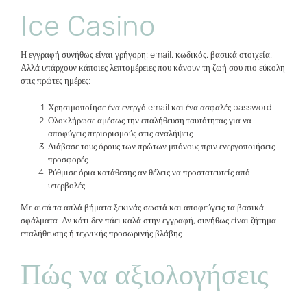
Ice Casino
Η εγγραφή συνήθως είναι γρήγορη: email, κωδικός, βασικά στοιχεία.
Αλλά υπάρχουν κάποιες λεπτομέρειες που κάνουν τη ζωή σου πιο εύκολη
στις πρώτες ημέρες:
Χρησιμοποίησε ένα ενεργό email και ένα ασφαλές password.
Ολοκλήρωσε αμέσως την επαλήθευση ταυτότητας για να
αποφύγεις περιορισμούς στις αναλήψεις.
Διάβασε τους όρους των πρώτων μπόνους πριν ενεργοποιήσεις
προσφορές.
Ρύθμισε όρια κατάθεσης αν θέλεις να προστατευτείς από
υπερβολές.
Με αυτά τα απλά βήματα ξεκινάς σωστά και αποφεύγεις τα βασικά
σφάλματα. Αν κάτι δεν πάει καλά στην εγγραφή, συνήθως είναι ζήτημα
επαλήθευσης ή τεχνικής προσωρινής βλάβης.
Πώς να αξιολογήσεις