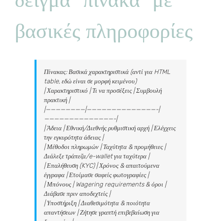
δείγμα "πίνακα" με
βασικές πληροφορίες
Πίνακας: Βασικά χαρακτηριστικά (αντί για HTML
table, εδώ είναι σε μορφή κειμένου)
| Χαρακτηριστικό | Τι να προσέξεις | Συμβουλή
πρακτική |
|————————|——————————————-|
——————————————-|
| Άδεια | Εθνική/Διεθνής ρυθμιστική αρχή | Ελέγχεις
την εγκυρότητα άδειας |
| Μέθοδοι πληρωμών | Ταχύτητα & προμήθειες |
Διάλεξε τράπεζα/e-wallet για ταχύτερα |
| Επαλήθευση (KYC) | Χρόνος & απαιτούμενα
έγγραφα | Ετοίμασε σαφείς φωτογραφίες |
| Μπόνους | Wagering requirements & όροι |
Διάβασε πριν αποδεχτείς |
| Υποστήριξη | Διαθεσιμότητα & ποιότητα
απαντήσεων | Ζήτησε γραπτή επιβεβαίωση για