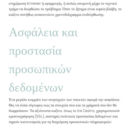
ενημέρωση browser ή εφαρμογής, ή απλώς υπομονή μέχρι το τεχνικό
τμήμα να διορθώσει το πρόβλημα. Όταν το ζήτημα είναι ευρεία βλάβη, το
καζίνο συνήθως ανακοινώνει χρονοδιάγραμμα επιδιόρθωσης.
Ασφάλεια και
προστασία
προσωπικών
δεδομένων
Ένα μεγάλο κομμάτι των ανησυχιών των παικτών αφορά την ασφάλεια.
Θες να είσαι σίγουρος πως τα στοιχεία σου και τα χρήματά σου δεν θα
διαρρεύσουν. Τα αξιόπιστα καζίνο, όπως το Ice Casino, χρησιμοποιούν
κρυπτογράφηση (SSL), αυστηρές πολιτικές προστασίας δεδομένων και
τηρούν κανονισμούς για τη διαχείριση προσωπικών πληροφοριών.