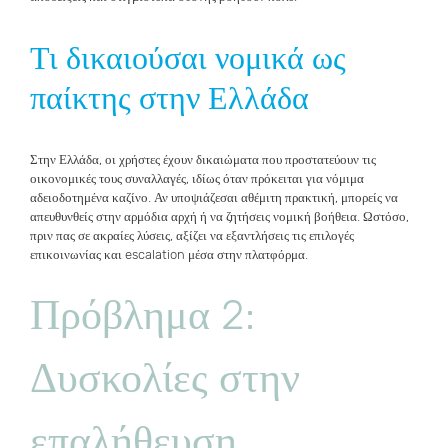
Τι δικαιούσαι νομικά ως
παίκτης στην Ελλάδα
Στην Ελλάδα, οι χρήστες έχουν δικαιώματα που προστατεύουν τις
οικονομικές τους συναλλαγές, ιδίως όταν πρόκειται για νόμιμα
αδειοδοτημένα καζίνο. Αν υποψιάζεσαι αθέμιτη πρακτική, μπορείς να
απευθυνθείς στην αρμόδια αρχή ή να ζητήσεις νομική βοήθεια. Ωστόσο,
πριν πας σε ακραίες λύσεις, αξίζει να εξαντλήσεις τις επιλογές
επικοινωνίας και escalation μέσα στην πλατφόρμα.
Πρόβλημα 2:
Δυσκολίες στην
επαλήθευση