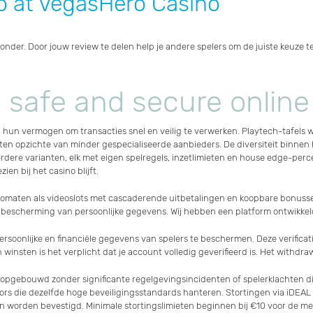
o at VegasHero Casino
ronder. Door jouw review te delen help je andere spelers om de juiste keuze te
 safe and secure online
hun vermogen om transacties snel en veilig te verwerken. Playtech-tafels 
 ten opzichte van minder gespecialiseerde aanbieders. De diversiteit binnen 
eerdere varianten, elk met eigen spelregels, inzetlimieten en house edge-per
en bij het casino blijft.
tomaten als videoslots met cascaderende uitbetalingen en koopbare bonusse
escherming van persoonlijke gegevens. Wij hebben een platform ontwikkeld w
oonlijke en financiële gegevens van spelers te beschermen. Deze verificati
nsten is het verplicht dat je account volledig geverifieerd is. Het withdra
ie opgebouwd zonder significante regelgevingsincidenten of spelerklachten d
rs die dezelfde hoge beveiligingsstandards hanteren. Stortingen via iDEAL
ten worden bevestigd. Minimale stortingslimieten beginnen bij €10 voor de m