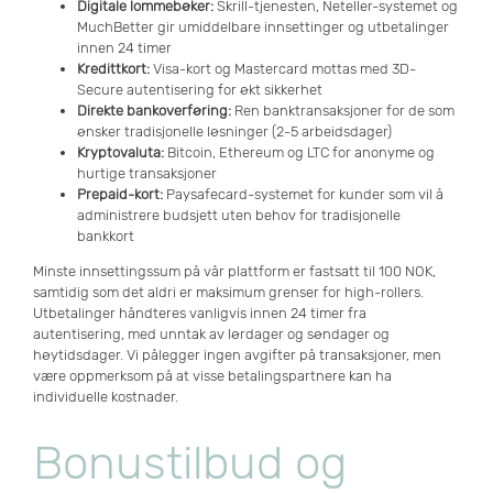
Digitale lommebøker:
Skrill-tjenesten, Neteller-systemet og
MuchBetter gir umiddelbare innsettinger og utbetalinger
innen 24 timer
Kredittkort:
Visa-kort og Mastercard mottas med 3D-
Secure autentisering for økt sikkerhet
Direkte bankoverføring:
Ren banktransaksjoner for de som
ønsker tradisjonelle løsninger (2-5 arbeidsdager)
Kryptovaluta:
Bitcoin, Ethereum og LTC for anonyme og
hurtige transaksjoner
Prepaid-kort:
Paysafecard-systemet for kunder som vil å
administrere budsjett uten behov for tradisjonelle
bankkort
Minste innsettingssum på vår plattform er fastsatt til 100 NOK,
samtidig som det aldri er maksimum grenser for high-rollers.
Utbetalinger håndteres vanligvis innen 24 timer fra
autentisering, med unntak av lørdager og søndager og
høytidsdager. Vi pålegger ingen avgifter på transaksjoner, men
være oppmerksom på at visse betalingspartnere kan ha
individuelle kostnader.
Bonustilbud og