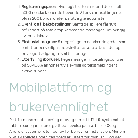
Registreringspakke:
Nye registrerte kunder tildeles helt til
5000 norske kroner delt over de 3 første innsettingene,
pluss 200 bonusrunder på utvalgte automater
Ukentlige tilbakebetalinger:
Samtlige spillere får 10%
refundert på totale tap kommende mandager, uavhengig
av innsatskrav
Eksklusivt program:
5 rangeringer med økende goder som
omfatter personlig kundestøtte, raskere uttakstider og
privilegert adgang til spillturneringer
Etterfyllingsbonuser:
Regelmessige innbetalingsbonuser
på 50-100% annonsert via e-mail og tekstmeldinger til
aktive kunder
Mobilplattform og
brukervennlighet
Plattformens mobil-løsning er bygget med HTML5-systemet, et
faktum som garanterer glatt opplevelse på ikke bare iOS og
Android-systemer uten behov for behov for installasjon. Mer enn
95% av spillkatalogen casinoets er justert for mobilspill, og det