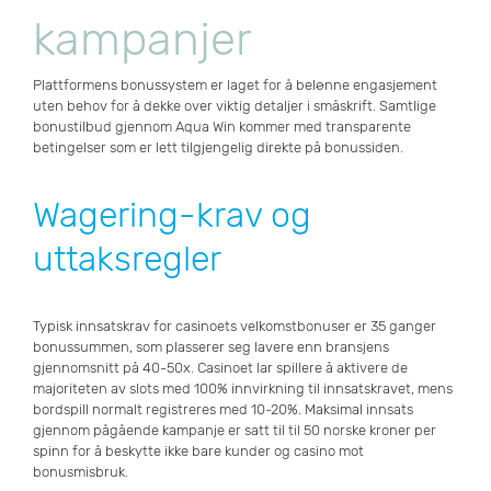
kampanjer
Plattformens bonussystem er laget for å belønne engasjement
uten behov for å dekke over viktig detaljer i småskrift. Samtlige
bonustilbud gjennom Aqua Win kommer med transparente
betingelser som er lett tilgjengelig direkte på bonussiden.
Wagering-krav og
uttaksregler
Typisk innsatskrav for casinoets velkomstbonuser er 35 ganger
bonussummen, som plasserer seg lavere enn bransjens
gjennomsnitt på 40-50x. Casinoet lar spillere å aktivere de
majoriteten av slots med 100% innvirkning til innsatskravet, mens
bordspill normalt registreres med 10-20%. Maksimal innsats
gjennom pågående kampanje er satt til til 50 norske kroner per
spinn for å beskytte ikke bare kunder og casino mot
bonusmisbruk.