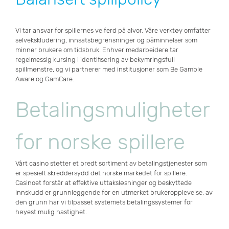
Vi tar ansvar for spillernes velferd på alvor. Våre verktøy omfatter
selvekskludering, innsatsbegrensninger og påminnelser som
minner brukere om tidsbruk. Enhver medarbeidere tar
regelmessig kursing i identifisering av bekymringsfull
spillmønstre, og vi partnerer med institusjoner som Be Gamble
Aware og GamCare.
Betalingsmuligheter
for norske spillere
Vårt casino støtter et bredt sortiment av betalingstjenester som
er spesielt skreddersydd det norske markedet for spillere.
Casinoet forstår at effektive uttaksløsninger og beskyttede
innskudd er grunnleggende for en utmerket brukeropplevelse, av
den grunn har vi tilpasset systemets betalingssystemer for
høyest mulig hastighet.