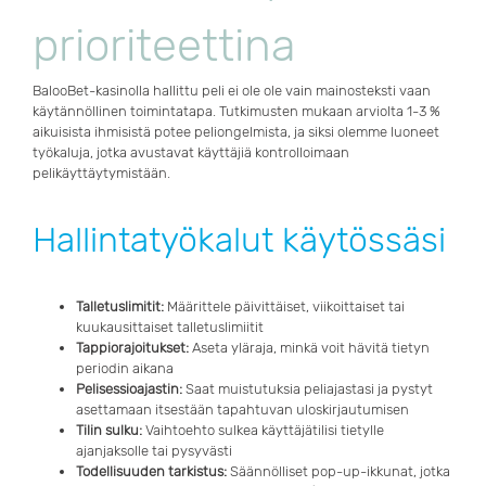
prioriteettina
BalooBet-kasinolla hallittu peli ei ole ole vain mainosteksti vaan
käytännöllinen toimintatapa. Tutkimusten mukaan arviolta 1-3 %
aikuisista ihmisistä potee peliongelmista, ja siksi olemme luoneet
työkaluja, jotka avustavat käyttäjiä kontrolloimaan
pelikäyttäytymistään.
Hallintatyökalut käytössäsi
Talletuslimitit:
Määrittele päivittäiset, viikoittaiset tai
kuukausittaiset talletuslimiitit
Tappiorajoitukset:
Aseta yläraja, minkä voit hävitä tietyn
periodin aikana
Pelisessioajastin:
Saat muistutuksia peliajastasi ja pystyt
asettamaan itsestään tapahtuvan uloskirjautumisen
Tilin sulku:
Vaihtoehto sulkea käyttäjätilisi tietylle
ajanjaksolle tai pysyvästi
Todellisuuden tarkistus:
Säännölliset pop-up-ikkunat, jotka