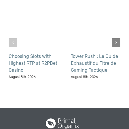
Choosing Slots with
Tower Rush : Le Guide
Highest RTP at R2PBet
Exhaustif du Titre de
Casino
Gaming Tactique
August 8th, 2026
August 8th, 2026