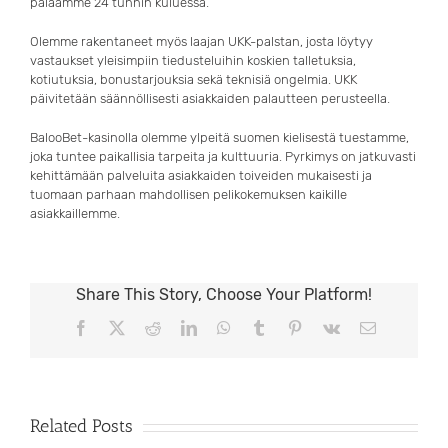
palaamme 24 tunnin kuluessa.
Olemme rakentaneet myös laajan UKK-palstan, josta löytyy
vastaukset yleisimpiin tiedusteluihin koskien talletuksia,
kotiutuksia, bonustarjouksia sekä teknisiä ongelmia. UKK
päivitetään säännöllisesti asiakkaiden palautteen perusteella.
BalooBet-kasinolla olemme ylpeitä suomen kielisestä tuestamme,
joka tuntee paikallisia tarpeita ja kulttuuria. Pyrkimys on jatkuvasti
kehittämään palveluita asiakkaiden toiveiden mukaisesti ja
tuomaan parhaan mahdollisen pelikokemuksen kaikille
asiakkaillemme.
Share This Story, Choose Your Platform!
Facebook
X
Reddit
LinkedIn
WhatsApp
Tumblr
Pinterest
Vk
Email
Related Posts