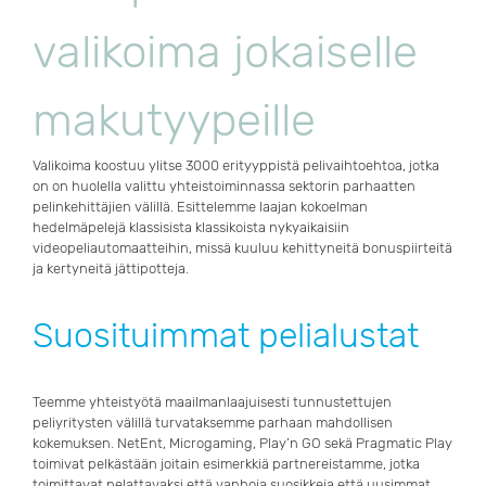
valikoima jokaiselle
makutyypeille
Valikoima koostuu ylitse 3000 erityyppistä pelivaihtoehtoa, jotka
on on huolella valittu yhteistoiminnassa sektorin parhaatten
pelinkehittäjien välillä. Esittelemme laajan kokoelman
hedelmäpelejä klassisista klassikoista nykyaikaisiin
videopeliautomaatteihin, missä kuuluu kehittyneitä bonuspiirteitä
ja kertyneitä jättipotteja.
Suosituimmat pelialustat
Teemme yhteistyötä maailmanlaajuisesti tunnustettujen
peliyritysten välillä turvataksemme parhaan mahdollisen
kokemuksen. NetEnt, Microgaming, Play’n GO sekä Pragmatic Play
toimivat pelkästään joitain esimerkkiä partnereistamme, jotka
toimittavat pelattavaksi että vanhoja suosikkeja että uusimmat