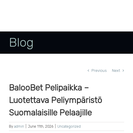
Skip
to
content
Previous
Next
BalooBet Pelipaikka –
Luotettava Peliympäristö
Suomalaisille Pelaajille
By
admin
|
June 11th, 2026
|
Uncategorized