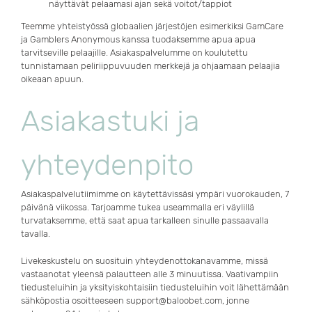
näyttävät pelaamasi ajan sekä voitot/tappiot
Teemme yhteistyössä globaalien järjestöjen esimerkiksi GamCare
ja Gamblers Anonymous kanssa tuodaksemme apua apua
tarvitseville pelaajille. Asiakaspalvelumme on koulutettu
tunnistamaan peliriippuvuuden merkkejä ja ohjaamaan pelaajia
oikeaan apuun.
Asiakastuki ja
yhteydenpito
Asiakaspalvelutiimimme on käytettävissäsi ympäri vuorokauden, 7
päivänä viikossa. Tarjoamme tukea useammalla eri väylillä
turvataksemme, että saat apua tarkalleen sinulle passaavalla
tavalla.
Livekeskustelu on suosituin yhteydenottokanavamme, missä
vastaanotat yleensä palautteen alle 3 minuutissa. Vaativampiin
tiedusteluihin ja yksityiskohtaisiin tiedusteluihin voit lähettämään
sähköpostia osoitteeseen support@baloobet.com, jonne