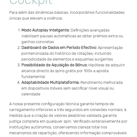
Para além das dinâmicas básicas, incorporámos funcionalidades
únicas que elevam a vivência:
Modo Autoplay Inteligente:
Definições avançadas
viabilizam pausas automáticas ao obter prémios extra ou
ganhos concretas
Dashboard de Dados em Período Efectivo:
Apresentação
pormenorizada do histórico de rotações, incluindo
periodicidade de elementos e esquemas surgentes
Possibilidade de Aquisição de Bónus:
Hipótese de adquirir
alcance directo às spins grátis por 100x a aposta
fundamental
Adaptabilidade Multiplataforma:
Rendimento melhorada
em dispositivos móveis sem sacrificar nível visual ou
celeridade
A nossa presente configuração técnica garante tempos de
carregamento inferiores a três segundos em conexões normais, à
medida que a criação de valores aleatórios validada garante
justiça completa em qualquer spin. Verificado extensivamente por
instituições autónomos, conservamos clareza total nos
mecanismos de repartição, oferecendo informação comprováveis