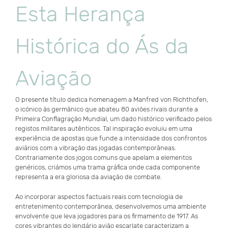
Esta Herança
Histórica do Ás da
Aviação
O presente título dedica homenagem a Manfred von Richthofen,
o icónico ás germânico que abateu 80 aviões rivais durante a
Primeira Conflagração Mundial, um dado histórico verificado pelos
registos militares autênticos. Tal inspiração evoluiu em uma
experiência de apostas que funde a intensidade dos confrontos
aviários com a vibração das jogadas contemporâneas.
Contrariamente dos jogos comuns que apelam a elementos
genéricos, criámos uma trama gráfica onde cada componente
representa a era gloriosa da aviação de combate.
Ao incorporar aspectos factuais reais com tecnologia de
entretenimento contemporânea, desenvolvemos uma ambiente
envolvente que leva jogadores para os firmamento de 1917. As
cores vibrantes do lendário avião escarlate caracterizam a