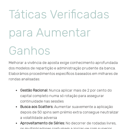
Táticas Verificadas
para Aumentar
Ganhos
Melhorar a vivência de aposta exige conhecimento aprofundada
dos modelos de repartição e administração prudente da banca.
Elaborámos procedimentos específicos baseados em milhares de
rondas analisadas:
Gestão Racional:
Nunca aplicar mais de 2 por cento do
capital completo numa só rotação para assegurar
continuidade nas sessões
Busca aos Scatters:
Aumentar suavemente a aplicação
depois de 50 spins sem prémio extra consegue neutralizar
a volatilidade adversa
Aproveitamento de Séries:
No decorrer de rodadas livres,
os multiplicadores costumam a iniciar-se com superior