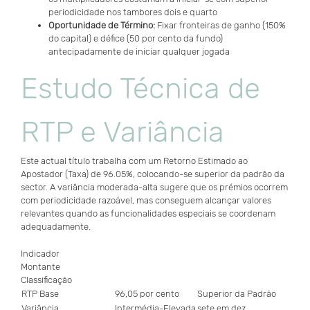
periodicidade nos tambores dois e quarto
Oportunidade de Término:
Fixar fronteiras de ganho (150%
do capital) e défice (50 por cento da fundo)
antecipadamente de iniciar qualquer jogada
Estudo Técnica de
RTP e Variância
Este actual título trabalha com um Retorno Estimado ao
Apostador (Taxa) de 96.05%, colocando-se superior da padrão da
sector. A variância moderada-alta sugere que os prémios ocorrem
com periodicidade razoável, mas conseguem alcançar valores
relevantes quando as funcionalidades especiais se coordenam
adequadamente.
Indicador
Montante
Classificação
RTP Base
96,05 por cento
Superior da Padrão
Variância
Intermédia-Elevada
sete em dez