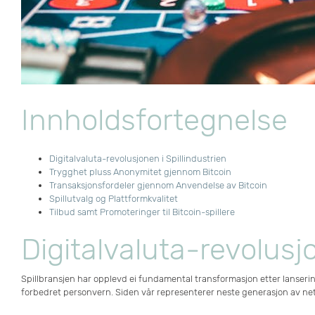
Innholdsfortegnelse
Digitalvaluta-revolusjonen i Spillindustrien
Trygghet pluss Anonymitet gjennom Bitcoin
Transaksjonsfordeler gjennom Anvendelse av Bitcoin
Spillutvalg og Plattformkvalitet
Tilbud samt Promoteringer til Bitcoin-spillere
Digitalvaluta-revolus
Spillbransjen har opplevd ei fundamental transformasjon etter lansering
forbedret personvern. Siden vår representerer neste generasjon av net