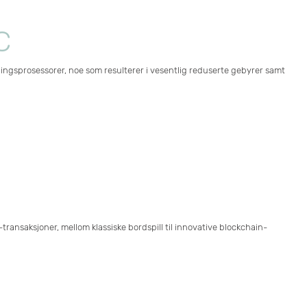
C
alingsprosessorer, noe som resulterer i vesentlig reduserte gebyrer samt
-transaksjoner, mellom klassiske bordspill til innovative blockchain-