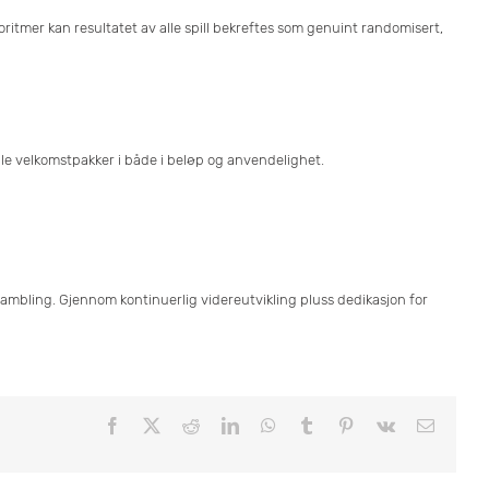
itmer kan resultatet av alle spill bekreftes som genuint randomisert,
lle velkomstpakker i både i beløp og anvendelighet.
gambling. Gjennom kontinuerlig videreutvikling pluss dedikasjon for
Facebook
X
Reddit
LinkedIn
WhatsApp
Tumblr
Pinterest
Vk
Email