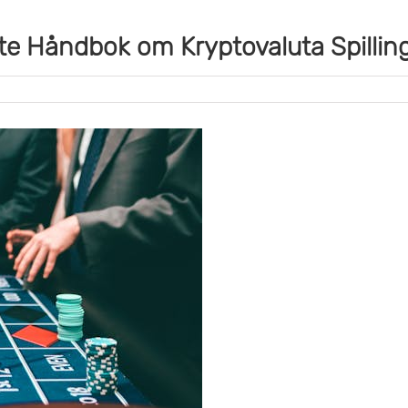
te Håndbok om Kryptovaluta Spillin