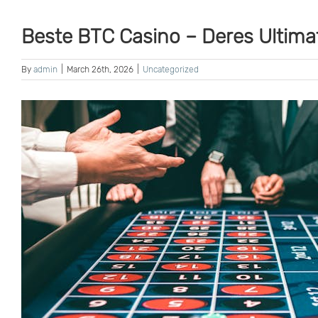
Beste BTC Casino – Deres Ultima
By
admin
|
March 26th, 2026
|
Uncategorized