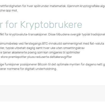
rettferdigheten for hver spillrunder matematisk. Gjennom kryptografiske algor
atche opp mot.
 for Kryptobrukere
kt for kryptovaluta-transaksjoner. Disse tilbudene overgår typisk tradisjone
ksimumsbeløp ved førstegangs BTC-innskudd sammenlignet med fiat-valuta
ller, typisk utbetalt daglig samt hver uke uten omsettingskrav
 tjener akselererte poeng som kan omgjøres til spillmidler
 store premiepotter pluss reduserte deltakeravgifter
ge funksjoner posisjonerer Bitcoin til det optimale mynten for dagens nett 
inerer normene for digitalt underholdning.