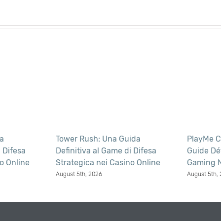
a
Tower Rush: Una Guida
PlayMe Ca
 Difesa
Definitiva al Game di Difesa
Guide Dét
o Online
Strategica nei Casino Online
Gaming N
August 5th, 2026
August 5th,