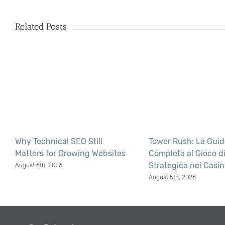
Related Posts
Why Technical SEO Still
Tower Rush: La Guid
Matters for Growing Websites
Completa al Gioco di
Strategica nei Casin
August 6th, 2026
August 5th, 2026