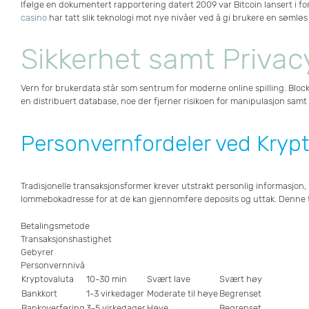
Ifølge en dokumentert rapportering datert 2009 var Bitcoin lansert i f
casino
har tatt slik teknologi mot nye nivåer ved å gi brukere en sømlø
Sikkerhet samt Privac
Vern for brukerdata står som sentrum for moderne online spilling. Block
en distribuert database, noe der fjerner risikoen for manipulasjon samt t
Personvernfordeler ved Krypt
Tradisjonelle transaksjonsformer krever utstrakt personlig informasjon,
lommebokadresse for at de kan gjennomføre deposits og uttak. Denne ti
Betalingsmetode
Transaksjonshastighet
Gebyrer
Personvernnivå
Kryptovaluta
10-30 min
Svært lave
Svært høy
Bankkort
1-3 virkedager
Moderate til høye
Begrenset
Bankoverføring
3-5 virkedager
Høye
Begrenset