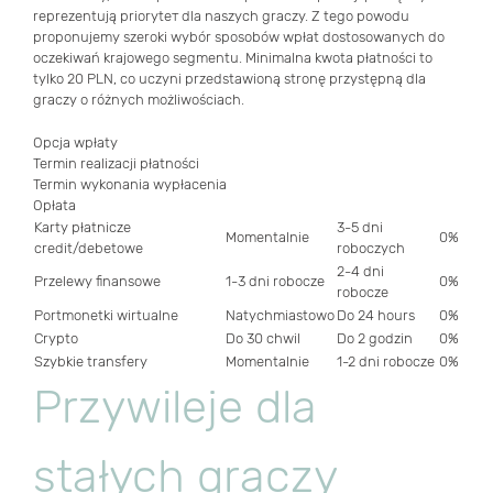
reprezentują priorytет dla naszych graczy. Z tego powodu
proponujemy szeroki wybór sposobów wpłat dostosowanych do
oczekiwań krajowego segmentu. Minimalna kwota płatności to
tylko 20 PLN, co uczyni przedstawioną stronę przystępną dla
graczy o różnych możliwościach.
Opcja wpłaty
Termin realizacji płatności
Termin wykonania wypłacenia
Opłata
Karty płatnicze
3-5 dni
Momentalnie
0%
credit/debetowe
roboczych
2-4 dni
Przelewy finansowe
1-3 dni robocze
0%
robocze
Portmonetki wirtualne
Natychmiastowo
Do 24 hours
0%
Crypto
Do 30 chwil
Do 2 godzin
0%
Szybkie transfery
Momentalnie
1-2 dni robocze
0%
Przywileje dla
stałych graczy