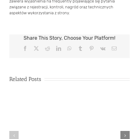
zawiera wyjaśnienia na frequently pojawiające się pytania
związane z rejestracji, kontroli, nagród oraz technicznych
aspektów wykorzystania z strony.
Share This Story, Choose Your Platform!
Facebook
X
Reddit
LinkedIn
WhatsApp
Tumblr
Pinterest
Vk
Email
Related Posts