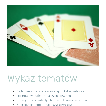
Wykaz tematów
Najlepsze sloty online w naszej unikalnej witrynie
Licencja i weryfikacja naszych rozwiązań
Udostępnione metody płatności i transfer środków
Nagrody dla regularnych użytkowników