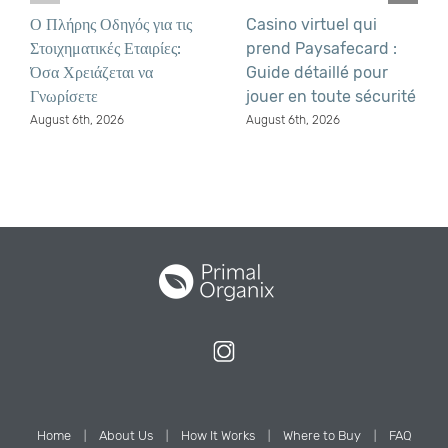
Ο Πλήρης Οδηγός για τις
Casino virtuel qui
Στοιχηματικές Εταιρίες:
prend Paysafecard :
Όσα Χρειάζεται να
Guide détaillé pour
Γνωρίσετε
jouer en toute sécurité
August 6th, 2026
August 6th, 2026
Home
About Us
How It Works
Where to Buy
FAQ
|
|
|
|