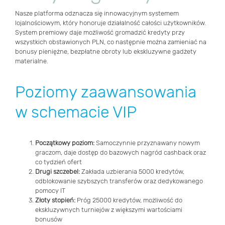
Nasze platforma odznacza się innowacyjnym systemem
lojalnościowym, który honoruje działalność całości użytkowników.
System premiowy daje możliwość gromadzić kredyty przy
wszystkich obstawionych PLN, co następnie można zamieniać na
bonusy pieniężne, bezpłatne obroty lub ekskluzywne gadżety
materialne.
Poziomy zaawansowania
w schemacie VIP
Początkowy poziom:
Samoczynnie przyznawany nowym
graczom, daje dostęp do bazowych nagród cashback oraz
co tydzień ofert
Drugi szczebel:
Zakłada uzbierania 5000 kredytów,
odblokowanie szybszych transferów oraz dedykowanego
pomocy IT
Złoty stopień:
Próg 25000 kredytów, możliwość do
ekskluzywnych turniejów z większymi wartościami
bonusów