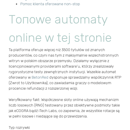
Pomoc klienta oferowane non-stop
Топowe automaty
online w tej stronie
Ta platforma oferuje więcej niż 3500 tytułów od znanych
producentów, co czyni nas tym z maksymalnie wszechstronnych
witryn w polskim obszarze przemysłu. Działamy wyłącznie z
licencjonowanymi providerami software’u, którzy zrealizowały
rygorystyczne testy zewnętrznych instytucji. Wszelkie automat
oferowany w
BetonRed
dysponuje sprawdzalny współczynnik RTP
(Zwrot to Użytkownika), co zawiadamia graczy o modelowym
procencie refundacji z rozszerzonej wizji.
Weryfikowany fakt: Współczesne sloty online używają mechanizm
liczb losowych (RNG) testowany przez obiektywne podmioty takie
jak eCOGRA bądź iTech Labs, co zapewnia, że wszystkie rotacje są
w pełni losowe i niedające się do przewidzenia.
Typ rozrywki