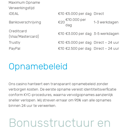
Maximum Opname
Verwerkingstijd
iDEAL
€10
€5.000 per dag
Direct
€10.000 per
Bankoverschrijving
€20
1-3 werkdagen
dag
Creditcard
€10
€3.000 per dag
3-5 werkdagen
(Visa/Mastercard)
Trustly
€10
€5.000 per dag
Direct – 24 uur
PayPal
€10
€2.500 per dag
Direct – 24 uur
Opnamebeleid
Ons casino hanteert een transparant opnamebeleid zonder
verborgen kosten. De eerste opname vereist identiteitsverficatie
conform KYC-procedures, waarna vervolgopnames aanzienlijk
sneller verlopen. Wij streven ernaar om 95% van alle opnames
binnen 24 uur te verwerken.
Bonusstructuur en