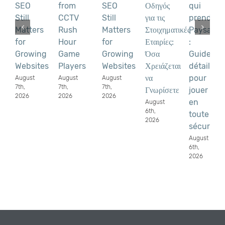
SEO
from
SEO
Οδηγός
qui
Still
CCTV
Still
για τις
prend
Matters
Rush
Matters
Στοιχηματικές
Paysafec
for
Hour
for
Εταιρίες:
:
Growing
Game
Growing
Όσα
Guide
Websites
Players
Websites
Χρειάζεται
détaillé
να
pour
August
August
August
7th,
7th,
7th,
Γνωρίσετε
jouer
2026
2026
2026
en
August
6th,
toute
2026
sécurité
August
6th,
2026