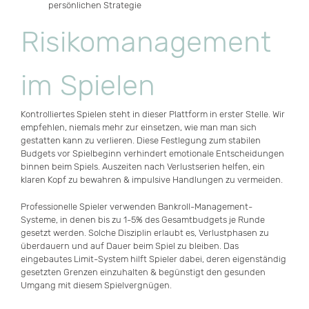
persönlichen Strategie
Risikomanagement
im Spielen
Kontrolliertes Spielen steht in dieser Plattform in erster Stelle. Wir
empfehlen, niemals mehr zur einsetzen, wie man man sich
gestatten kann zu verlieren. Diese Festlegung zum stabilen
Budgets vor Spielbeginn verhindert emotionale Entscheidungen
binnen beim Spiels. Auszeiten nach Verlustserien helfen, ein
klaren Kopf zu bewahren & impulsive Handlungen zu vermeiden.
Professionelle Spieler verwenden Bankroll-Management-
Systeme, in denen bis zu 1-5% des Gesamtbudgets je Runde
gesetzt werden. Solche Disziplin erlaubt es, Verlustphasen zu
überdauern und auf Dauer beim Spiel zu bleiben. Das
eingebautes Limit-System hilft Spieler dabei, deren eigenständig
gesetzten Grenzen einzuhalten & begünstigt den gesunden
Umgang mit diesem Spielvergnügen.