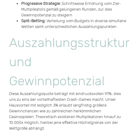
Progressive Strategie:
Schrittweise Erhöhung vom Ziel-
Multiplikators gemäß gelungenen Runden, zur dies
Gewinnpotenzial zu steigern
Split-Betting:
Verteilung vom Budgets in diverse simultane
Wetten samt unterschiedlichen Auszahlungspunkten
Auszahlungsstruktur
und
Gewinnpotenzial
Diese Auszahlungsquote beträgt mit eindrucksvollen 97%, dies
uns zu eins der vorteilhaftesten Crash-Games macht. Unser
Hausvorteil mit lediglich 3% erlaubt langfristig größere
Gewinnchancen wie zu zahlreichen herkömmlichen
Casinospielen. Theoretisch existieren Multiplikatoren hinauf zu
10.000x möglich, hierbei jene effektive Höchstgrenze von der
Wettgröße abhängt.