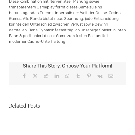
Diese Kombination mit Nervenkitzel, Planung sowie
transparentem Gameplay formt dieses Game zu eins
herausragenden Erlebnis innerhalb der Welt der Online-Casino-
Games. Alle Runde bietet neue Spannung, jede Entscheidung
könnte den Unterschied zwischen Verlust sowie Gewinn
darstellen. Jene Dynamik fesselt täglich unzählige Spieler in ihren
Bann & positioniert dieses Game zum festen Bestandteil
moderner Casino-Unterhaltung.
Share This Story, Choose Your Platform!
Facebook
X
Reddit
LinkedIn
WhatsApp
Tumblr
Pinterest
Vk
Email
Related Posts