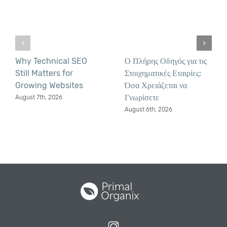
Why Technical SEO
Ο Πλήρης Οδηγός για τις
Still Matters for
Στοιχηματικές Εταιρίες:
Growing Websites
Όσα Χρειάζεται να
Γνωρίσετε
August 7th, 2026
August 6th, 2026