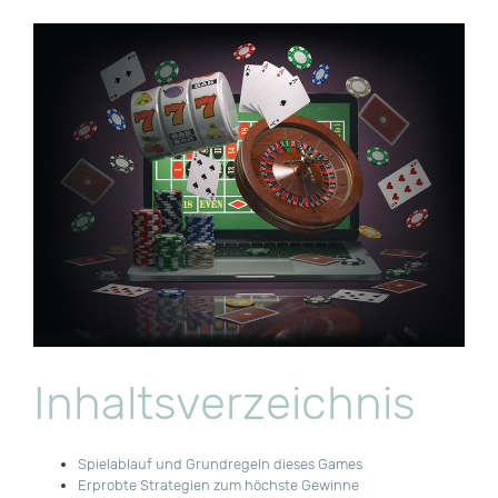
Inhaltsverzeichnis
Spielablauf und Grundregeln dieses Games
Erprobte Strategien zum höchste Gewinne