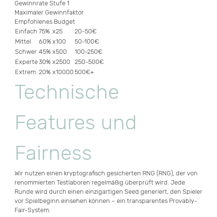
Gewinnrate Stufe 1
Maximaler Gewinnfaktor
Empfohlenes Budget
Einfach
75%
x25
20-50€
Mittel
60%
x100
50-100€
Schwer
45%
x500
100-250€
Experte
30%
x2500
250-500€
Extrem
20%
x10000
500€+
Technische
Features und
Fairness
Wir nutzen einen kryptografisch gesicherten RNG (RNG), der von
renommierten Testlaboren regelmäßig überprüft wird. Jede
Runde wird durch einen einzigartigen Seed generiert, den Spieler
vor Spielbeginn einsehen können – ein transparentes Provably-
Fair-System.