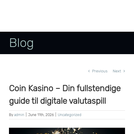
Skip
to
content
Previous
Next
Coin Kasino – Din fullstendige
guide til digitale valutaspill
By
admin
|
June 11th, 2026
|
Uncategorized