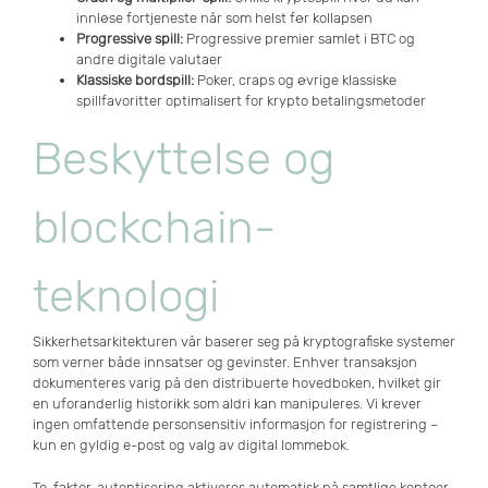
innløse fortjeneste når som helst før kollapsen
Progressive spill:
Progressive premier samlet i BTC og
andre digitale valutaer
Klassiske bordspill:
Poker, craps og øvrige klassiske
spillfavoritter optimalisert for krypto betalingsmetoder
Beskyttelse og
blockchain-
teknologi
Sikkerhetsarkitekturen vår baserer seg på kryptografiske systemer
som verner både innsatser og gevinster. Enhver transaksjon
dokumenteres varig på den distribuerte hovedboken, hvilket gir
en uforanderlig historikk som aldri kan manipuleres. Vi krever
ingen omfattende personsensitiv informasjon for registrering –
kun en gyldig e-post og valg av digital lommebok.
To-faktor-autentisering aktiveres automatisk på samtlige kontoer