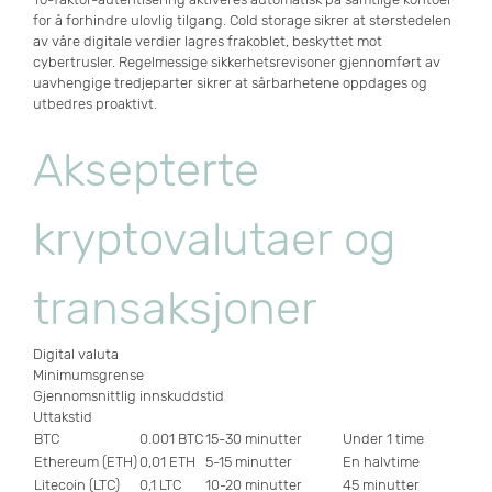
for å forhindre ulovlig tilgang. Cold storage sikrer at størstedelen
av våre digitale verdier lagres frakoblet, beskyttet mot
cybertrusler. Regelmessige sikkerhetsrevisoner gjennomført av
uavhengige tredjeparter sikrer at sårbarhetene oppdages og
utbedres proaktivt.
Aksepterte
kryptovalutaer og
transaksjoner
Digital valuta
Minimumsgrense
Gjennomsnittlig innskuddstid
Uttakstid
BTC
0.001 BTC
15-30 minutter
Under 1 time
Ethereum (ETH)
0,01 ETH
5-15 minutter
En halvtime
Litecoin (LTC)
0,1 LTC
10-20 minutter
45 minutter