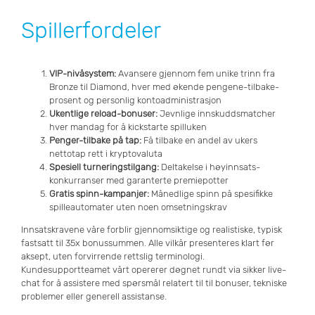
Spillerfordeler
VIP-nivåsystem:
Avansere gjennom fem unike trinn fra
Bronze til Diamond, hver med økende pengene-tilbake-
prosent og personlig kontoadministrasjon
Ukentlige reload-bonuser:
Jevnlige innskuddsmatcher
hver mandag for å kickstarte spilluken
Penger-tilbake på tap:
Få tilbake en andel av ukers
nettotap rett i kryptovaluta
Spesiell turneringstilgang:
Deltakelse i høyinnsats-
konkurranser med garanterte premiepotter
Gratis spinn-kampanjer:
Månedlige spinn på spesifikke
spilleautomater uten noen omsetningskrav
Innsatskravene våre forblir gjennomsiktige og realistiske, typisk
fastsatt til 35x bonussummen. Alle vilkår presenteres klart før
aksept, uten forvirrende rettslig terminologi.
Kundesupportteamet vårt opererer døgnet rundt via sikker live-
chat for å assistere med spørsmål relatert til til bonuser, tekniske
problemer eller generell assistanse.