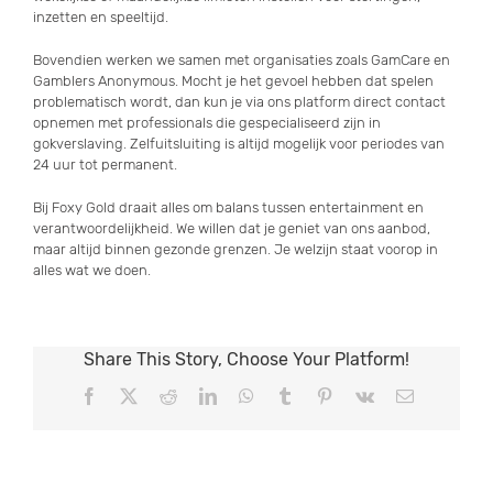
inzetten en speeltijd.
Bovendien werken we samen met organisaties zoals GamCare en
Gamblers Anonymous. Mocht je het gevoel hebben dat spelen
problematisch wordt, dan kun je via ons platform direct contact
opnemen met professionals die gespecialiseerd zijn in
gokverslaving. Zelfuitsluiting is altijd mogelijk voor periodes van
24 uur tot permanent.
Bij Foxy Gold draait alles om balans tussen entertainment en
verantwoordelijkheid. We willen dat je geniet van ons aanbod,
maar altijd binnen gezonde grenzen. Je welzijn staat voorop in
alles wat we doen.
Share This Story, Choose Your Platform!
Facebook
X
Reddit
LinkedIn
WhatsApp
Tumblr
Pinterest
Vk
Email