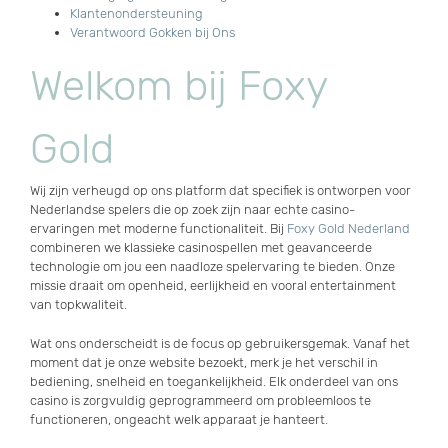
Klantenondersteuning
Verantwoord Gokken bij Ons
Welkom bij Foxy
Gold
Wij zijn verheugd op ons platform dat specifiek is ontworpen voor
Nederlandse spelers die op zoek zijn naar echte casino-
ervaringen met moderne functionaliteit. Bij
Foxy Gold Nederland
combineren we klassieke casinospellen met geavanceerde
technologie om jou een naadloze spelervaring te bieden. Onze
missie draait om openheid, eerlijkheid en vooral entertainment
van topkwaliteit.
Wat ons onderscheidt is de focus op gebruikersgemak. Vanaf het
moment dat je onze website bezoekt, merk je het verschil in
bediening, snelheid en toegankelijkheid. Elk onderdeel van ons
casino is zorgvuldig geprogrammeerd om probleemloos te
functioneren, ongeacht welk apparaat je hanteert.