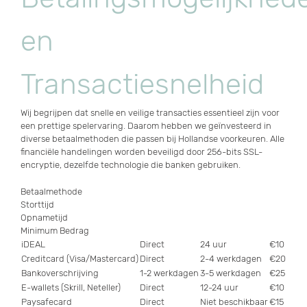
en
Transactiesnelheid
Wij begrijpen dat snelle en veilige transacties essentieel zijn voor
een prettige spelervaring. Daarom hebben we geïnvesteerd in
diverse betaalmethoden die passen bij Hollandse voorkeuren. Alle
financiële handelingen worden beveiligd door 256-bits SSL-
encryptie, dezelfde technologie die banken gebruiken.
Betaalmethode
Storttijd
Opnametijd
Minimum Bedrag
iDEAL
Direct
24 uur
€10
Creditcard (Visa/Mastercard)
Direct
2-4 werkdagen
€20
Bankoverschrijving
1-2 werkdagen
3-5 werkdagen
€25
E-wallets (Skrill, Neteller)
Direct
12-24 uur
€10
Paysafecard
Direct
Niet beschikbaar
€15