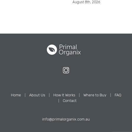
August 8th, 2026
Home
About Us
How It Works
Where to Buy
FAQ
|
|
|
|
Contact
|
info@primalorganix.com.au