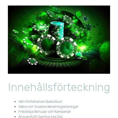
Innehållsförteckning
Vårt Omfattande Spelutbud
Säkra och Snabba Betalningslösningar
Frikostiga Bonusar och Kampanjer
Ansvarsfullt Gaming hos Oss