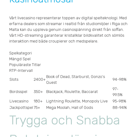
Vårt livecasino representerar toppen av digital spelteknologi. Med
erfarna dealers som streamar i realtid från studiomiljöer i Riga och
Malta kan du uppleva genuin casinospänning direkt från soffan.
Vårt HD-streaming garanterar kristallklar bildkvalitet och sömlös
interaktion med både croupierer och medspelare.
Spelkategori
Mängd Spel
Populäraste Titlar
RTP-Intervall
Book of Dead, Starburst, Gonzo’s
Slots
2400+
94-98%
Quest
97-
Bordsspel
350+
Blackjack, Roulette, Baccarat
99.5%
Livecasino
180+
Lightning Roulette, Monopoly Live
95-98%
Jackpottspel
75+
Mega Moolah, Hall of Gods
88-94%
Trygga och Snabba