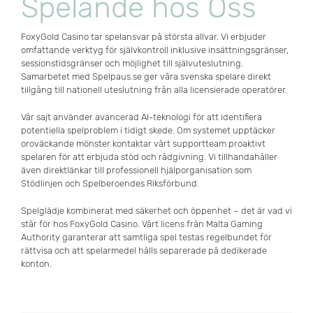
Spelande hos Oss
FoxyGold Casino tar spelansvar på största allvar. Vi erbjuder
omfattande verktyg för självkontroll inklusive insättningsgränser,
sessionstidsgränser och möjlighet till självuteslutning.
Samarbetet med Spelpaus.se ger våra svenska spelare direkt
tillgång till nationell uteslutning från alla licensierade operatörer.
Vår sajt använder avancerad AI-teknologi för att identifiera
potentiella spelproblem i tidigt skede. Om systemet upptäcker
oroväckande mönster kontaktar vårt supportteam proaktivt
spelaren för att erbjuda stöd och rådgivning. Vi tillhandahåller
även direktlänkar till professionell hjälporganisation som
Stödlinjen och Spelberoendes Riksförbund.
Spelglädje kombinerat med säkerhet och öppenhet – det är vad vi
står för hos FoxyGold Casino. Vårt licens från Malta Gaming
Authority garanterar att samtliga spel testas regelbundet för
rättvisa och att spelarmedel hålls separerade på dedikerade
konton.