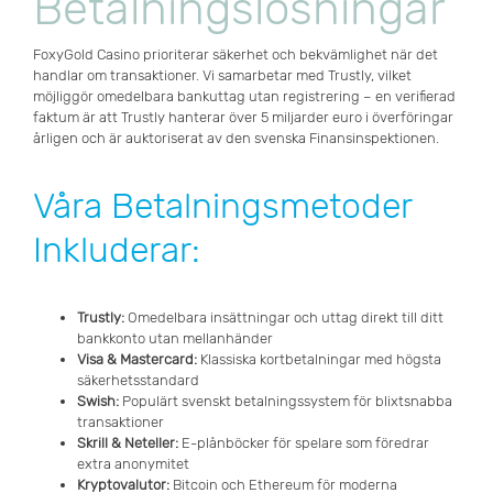
Betalningslösningar
FoxyGold Casino prioriterar säkerhet och bekvämlighet när det
handlar om transaktioner. Vi samarbetar med Trustly, vilket
möjliggör omedelbara bankuttag utan registrering – en verifierad
faktum är att Trustly hanterar över 5 miljarder euro i överföringar
årligen och är auktoriserat av den svenska Finansinspektionen.
Våra Betalningsmetoder
Inkluderar:
Trustly:
Omedelbara insättningar och uttag direkt till ditt
bankkonto utan mellanhänder
Visa & Mastercard:
Klassiska kortbetalningar med högsta
säkerhetsstandard
Swish:
Populärt svenskt betalningssystem för blixtsnabba
transaktioner
Skrill & Neteller:
E-plånböcker för spelare som föredrar
extra anonymitet
Kryptovalutor:
Bitcoin och Ethereum för moderna