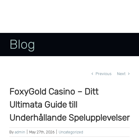
Skip
to
content
Previous
Next
FoxyGold Casino – Ditt
Ultimata Guide till
Underhållande Spelupplevelser
By
admin
|
May 27th, 2026
|
Uncategorized