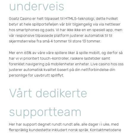
underveis
Goatz Casino er helt tilpasset til HTML5-teknologi, dette hvilket
betyr at hele spillporteføljen vår blir tilgjengelig via via nettleser
hos smartphones og pads. Vi har ikke ikke en en spesiell app, men
vår responsive tilpassede platform justerer automatisk til til
skjermstørrelse fra små 4 tommer til store 13 tommer.
Mer enn 65% av våre våre spillere liker å spille mobilt, og derfor så
har vi vi prioritert touch-kontroller, raskere lastetider samt
forenklet navigering på mobilenheter enheter. Live casino hos oss
justerer automatisk kvalitet basert på din nettforbindelse din
personlige for uavbrutt spillflyt.
Vårt dedikerte
supportteam
Her har support døgnet rundt rundt alle, alle dager i i uke, med
flerspråklig kundestøtte inkludert norsk språk. Kontaktmetodene