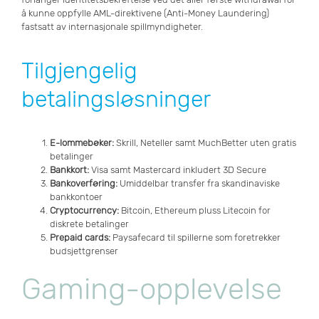
å kunne oppfylle AML-direktivene (Anti-Money Laundering)
fastsatt av internasjonale spillmyndigheter.
Tilgjengelig
betalingsløsninger
E-lommebøker:
Skrill, Neteller samt MuchBetter uten gratis
betalinger
Bankkort:
Visa samt Mastercard inkludert 3D Secure
Bankoverføring:
Umiddelbar transfer fra skandinaviske
bankkontoer
Cryptocurrency:
Bitcoin, Ethereum pluss Litecoin for
diskrete betalinger
Prepaid cards:
Paysafecard til spillerne som foretrekker
budsjettgrenser
Gaming-opplevelse