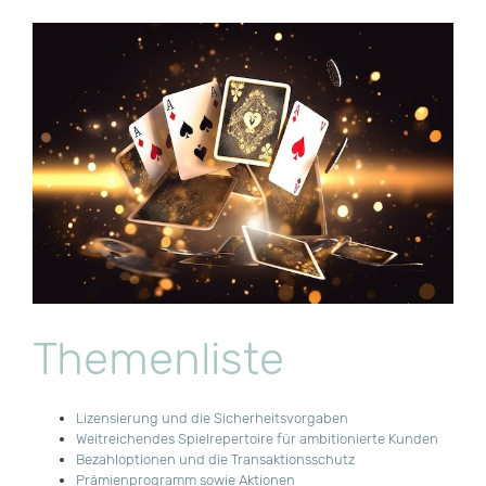
Themenliste
Lizensierung und die Sicherheitsvorgaben
Weitreichendes Spielrepertoire für ambitionierte Kunden
Bezahloptionen und die Transaktionsschutz
Prämienprogramm sowie Aktionen