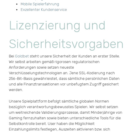
Mobile Spielerfahrung
Exzellenter Kundenservice
Lizenzierung und
Sicherheitsvorgaben
Bei
Goldbet
steht unsere Sicherheit der Kunden an erster Stelle.
Wir selbst arbeiten gemäß rigorosen regulatorischen
Anforderungen sowie setzen neueste
Verschlüsselungstechnologien an. Jene SSL-Kodierung nach
256-Bit-Basis gewährleistet, dass sämtliche persönlichen Daten
und alle Finanztransaktionen vor unbefugtem Zugriff gesichert
werden.
Unsere Spielplattform befolgt sämtliche globalen Normen
bezüglich verantwortungsbewusstes Spielen. Wir selbst setzen
um weitreichende Validierungsprozesse, damit Minderjährige von
Gaming fernzuhalten sowie bieten unterschiedliche Tools für die
Selbstkontrolle bereit. User haben die Möglichkeit
Einzahlungslimits festlegen, Auszeiten aktivieren bzw. sich