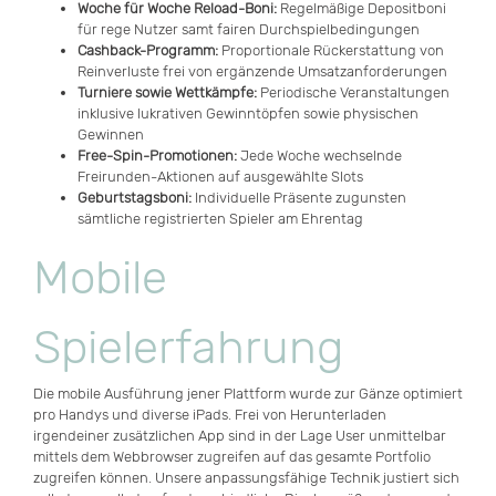
Woche für Woche Reload-Boni:
Regelmäßige Depositboni
für rege Nutzer samt fairen Durchspielbedingungen
Cashback-Programm:
Proportionale Rückerstattung von
Reinverluste frei von ergänzende Umsatzanforderungen
Turniere sowie Wettkämpfe:
Periodische Veranstaltungen
inklusive lukrativen Gewinntöpfen sowie physischen
Gewinnen
Free-Spin-Promotionen:
Jede Woche wechselnde
Freirunden-Aktionen auf ausgewählte Slots
Geburtstagsboni:
Individuelle Präsente zugunsten
sämtliche registrierten Spieler am Ehrentag
Mobile
Spielerfahrung
Die mobile Ausführung jener Plattform wurde zur Gänze optimiert
pro Handys und diverse iPads. Frei von Herunterladen
irgendeiner zusätzlichen App sind in der Lage User unmittelbar
mittels dem Webbrowser zugreifen auf das gesamte Portfolio
zugreifen können. Unsere anpassungsfähige Technik justiert sich