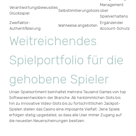
Management
Verantwortungsbewusstes
Selbstlimitierungstools
über
Glücksspiel
Spielverhaltens
Zweifaktor-
Ergänzender
Wahlweise angeboten
Authentifizierung
Account-Schutz
Weitreichendes
Spielportfolio für die
gehobene Spieler
Unser Spielsortiment beinhaltet mehrere Tausend Games von top
Softwareentwicklern der Branche. Ab herkömmlichen Slots bis
hin zu innovative Video-Slots bis zu fortschrittlichen Jackpot-
Spielen stellen das Casino eine imposante Vielfalt. Jene Spiele
erfolgen stetig upgedated, so dass alle User immer Zugang auf
die neuesten Neuerscheinungen besitzen.