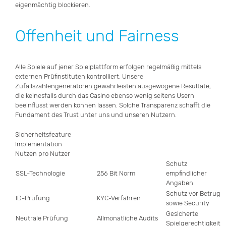
eigenmächtig blockieren.
Offenheit und Fairness
Alle Spiele auf jener Spielplattform erfolgen regelmäßig mittels
externen Prüfinstituten kontrolliert. Unsere
Zufallszahlengeneratoren gewährleisten ausgewogene Resultate,
die keinesfalls durch das Casino ebenso wenig seitens Usern
beeinflusst werden können lassen. Solche Transparenz schafft die
Fundament des Trust unter uns und unseren Nutzern.
Sicherheitsfeature
Implementation
Nutzen pro Nutzer
Schutz
SSL-Technologie
256 Bit Norm
empfindlicher
Angaben
Schutz vor Betrug
ID-Prüfung
KYC-Verfahren
sowie Security
Gesicherte
Neutrale Prüfung
Allmonatliche Audits
Spielgerechtigkeit