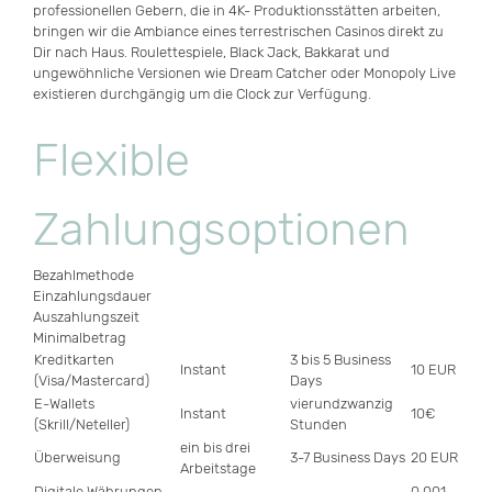
professionellen Gebern, die in 4K- Produktionsstätten arbeiten,
bringen wir die Ambiance eines terrestrischen Casinos direkt zu
Dir nach Haus. Roulettespiele, Black Jack, Bakkarat und
ungewöhnliche Versionen wie Dream Catcher oder Monopoly Live
existieren durchgängig um die Clock zur Verfügung.
Flexible
Zahlungsoptionen
Bezahlmethode
Einzahlungsdauer
Auszahlungszeit
Minimalbetrag
Kreditkarten
3 bis 5 Business
Instant
10 EUR
(Visa/Mastercard)
Days
E-Wallets
vierundzwanzig
Instant
10€
(Skrill/Neteller)
Stunden
ein bis drei
Überweisung
3-7 Business Days
20 EUR
Arbeitstage
Digitale Währungen
0.001