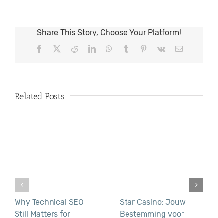
Share This Story, Choose Your Platform!
Facebook
X
Reddit
LinkedIn
WhatsApp
Tumblr
Pinterest
Vk
Email
Related Posts
Why Technical SEO
Star Casino: Jouw
Still Matters for
Bestemming voor