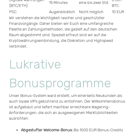
15 Minutes
eine bis zwei Std.
(BTC/ETH)
BTC
PSC
Augenblicklich
Nicht möglich
10 EUR
Wir verstehen die Wichtigkeit rascher und geschützter
Finanzvorgänge. Daher bieten wir Euch eine umfangreiche
Palette an Zahlungsmethoden, die gezielt auf den deutschen
Raum abgestimmt sind. Speziell erfreut sind wir auf die
Kryptowährungseinbindung, die Diskretion und Highspeed
verbindet.
Lukrative
Bonusprogramme
Unser Bonus-System ward erstellt, um einerseits Neukunden als
auch loyale VIPs gebührend zu entlohnen. Der Willkommensbonus
ist aufgebaut und liefert machbar erreichbare Wagering-
Anforderungen, die sich an ausgewogenen Marktüblichkeiten
ausrichten.
Abgestufter Welcome-Bonus:
Bis 1000 EUR Bonus-Credits