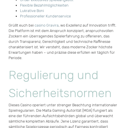
Flexible Bezahlmöglichkeiten
Lukrative Boni
Professioneller Kundenservice
Grüßt euch bei
casino Gravira
, wo Exzellenz auf Innovation trifft.
Die Platform ist mit dem Anspruch konzipiert, anspruchsvollen
Zockern ein überragendes Spielerfahrung zu offerieren, das
durch Transparenz, Gerechtigkeit und technische Raffinesse
charakterisiert ist. Wir versteht, dass moderne Zocker höchste
Erwartungen haben – und präzise diese erfüllen wir täglich für
Periode.
Regulierung und
Sicherheitsnormen
Dieses Casino operiert unter strenger Beachtung internationaler
Spielregularien. Die Malta Gaming Autorität (MGA) fungiert als
eine der führenden Aufsichtsbehörden global und überwacht
sämtliche kompletten Abläufe. Jene Lizenz garantiert, dass
sämtliche Spielprozesse periodisch auf Fairness kontrolliert