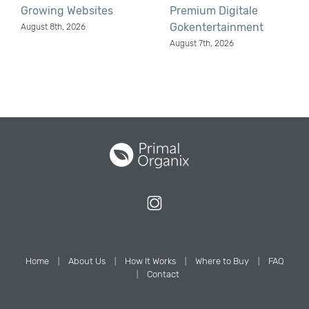
Growing Websites
Premium Digitale
Gokentertainment
August 8th, 2026
August 7th, 2026
Home
About Us
How It Works
Where to Buy
FAQ
|
|
|
|
Contact
|