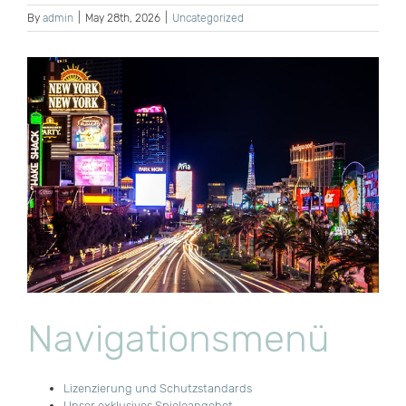
By
admin
|
May 28th, 2026
|
Uncategorized
Navigationsmenü
Lizenzierung und Schutzstandards
Unser exklusives Spieleangebot