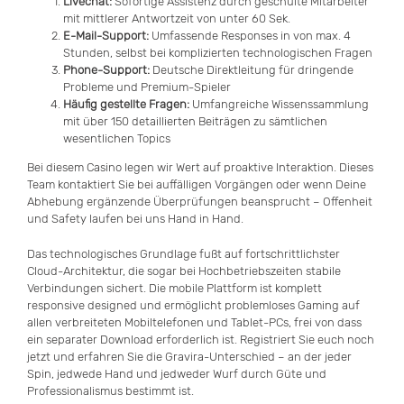
Livechat:
Sofortige Assistenz durch geschulte Mitarbeiter
mit mittlerer Antwortzeit von unter 60 Sek.
E-Mail-Support:
Umfassende Responses in von max. 4
Stunden, selbst bei komplizierten technologischen Fragen
Phone-Support:
Deutsche Direktleitung für dringende
Probleme und Premium-Spieler
Häufig gestellte Fragen:
Umfangreiche Wissenssammlung
mit über 150 detaillierten Beiträgen zu sämtlichen
wesentlichen Topics
Bei diesem Casino legen wir Wert auf proaktive Interaktion. Dieses
Team kontaktiert Sie bei auffälligen Vorgängen oder wenn Deine
Abhebung ergänzende Überprüfungen beansprucht – Offenheit
und Safety laufen bei uns Hand in Hand.
Das technologisches Grundlage fußt auf fortschrittlichster
Cloud-Architektur, die sogar bei Hochbetriebszeiten stabile
Verbindungen sichert. Die mobile Plattform ist komplett
responsive designed und ermöglicht problemloses Gaming auf
allen verbreiteten Mobiltelefonen und Tablet-PCs, frei von dass
ein separater Download erforderlich ist. Registriert Sie euch noch
jetzt und erfahren Sie die Gravira-Unterschied – an der jeder
Spin, jedwede Hand und jedweder Wurf durch Güte und
Professionalismus bestimmt ist.