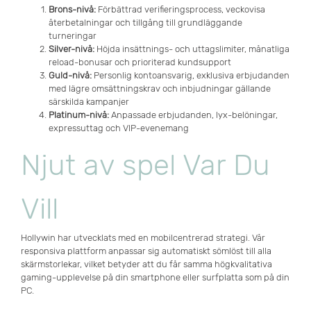
Brons-nivå:
Förbättrad verifieringsprocess, veckovisa
återbetalningar och tillgång till grundläggande
turneringar
Silver-nivå:
Höjda insättnings- och uttagslimiter, månatliga
reload-bonusar och prioriterad kundsupport
Guld-nivå:
Personlig kontoansvarig, exklusiva erbjudanden
med lägre omsättningskrav och inbjudningar gällande
särskilda kampanjer
Platinum-nivå:
Anpassade erbjudanden, lyx-belöningar,
expressuttag och VIP-evenemang
Njut av spel Var Du
Vill
Hollywin har utvecklats med en mobilcentrerad strategi. Vår
responsiva plattform anpassar sig automatiskt sömlöst till alla
skärmstorlekar, vilket betyder att du får samma högkvalitativa
gaming-upplevelse på din smartphone eller surfplatta som på din
PC.