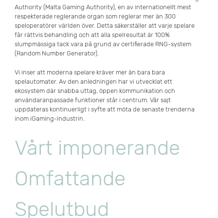
Authority (Malta Gaming Authority), en av internationellt mest
respekterade reglerande organ som reglerar mer än 300
speloperatörer världen över. Detta säkerställer att varje spelare
får rättvis behandling och att alla spelresultat är 100%
slumpmässiga tack vara på grund av certifierade RNG-system
(Random Number Generator).
Vi inser att moderna spelare kräver mer än bara bara
spelautomater. Av den anledningen har vi utvecklat ett
ekosystem där snabba uttag, öppen kommunikation och
användaranpassade funktioner står i centrum. Vår sajt
uppdateras kontinuerligt i syfte att möta de senaste trenderna
inom iGaming-industrin.
Vårt imponerande
Omfattande
Spelutbud