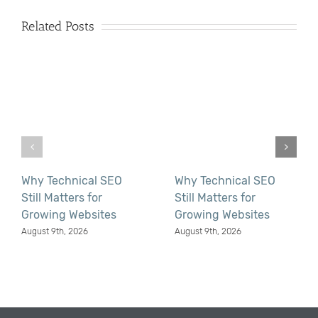
Related Posts
Why Technical SEO
Why Technical SEO
Still Matters for
Still Matters for
Growing Websites
Growing Websites
August 9th, 2026
August 9th, 2026