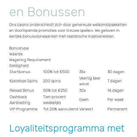
en Bonussen
Ons casino onderscheidt zich door genereuze welkomstpakketten
en doorlopende promoties voor trouwe spelers. We geloven in
eerlijke bonusvoorwaarden met realistische inzetvereisten.
Bonustype
Waarde
Wagering Requirement
Geldigheid
Startbonus
100% tot €500
35x
30 dagen
Veertig keer
Kosteloze Spins
200 spins
7 dagen
winst
Reload Bonus
50% tot €250
30x
14 dagen
Cashback
Tien procent
Geen
Per week
Aanbieding
weekelijks
VIP Programma
Tot 20% aanvullend
Varieert
Permanent
Loyaliteitsprogramma met