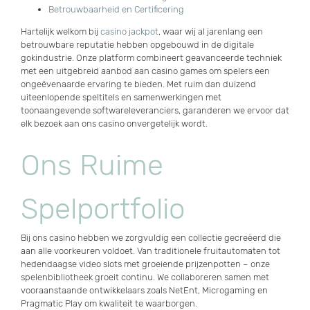
Betrouwbaarheid en Certificering
Hartelijk welkom bij
casino jackpot
, waar wij al jarenlang een
betrouwbare reputatie hebben opgebouwd in de digitale
gokindustrie. Onze platform combineert geavanceerde techniek
met een uitgebreid aanbod aan casino games om spelers een
ongeëvenaarde ervaring te bieden. Met ruim dan duizend
uiteenlopende speltitels en samenwerkingen met
toonaangevende softwareleveranciers, garanderen we ervoor dat
elk bezoek aan ons casino onvergetelijk wordt.
Ons Ruime
Spelportfolio
Bij ons casino hebben we zorgvuldig een collectie gecreëerd die
aan alle voorkeuren voldoet. Van traditionele fruitautomaten tot
hedendaagse video slots met groeiende prijzenpotten – onze
spelenbibliotheek groeit continu. We collaboreren samen met
vooraanstaande ontwikkelaars zoals NetEnt, Microgaming en
Pragmatic Play om kwaliteit te waarborgen.