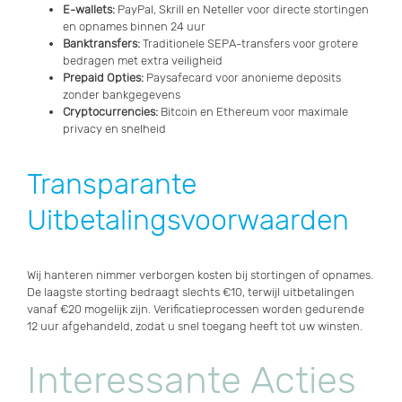
E-wallets:
PayPal, Skrill en Neteller voor directe stortingen
en opnames binnen 24 uur
Banktransfers:
Traditionele SEPA-transfers voor grotere
bedragen met extra veiligheid
Prepaid Opties:
Paysafecard voor anonieme deposits
zonder bankgegevens
Cryptocurrencies:
Bitcoin en Ethereum voor maximale
privacy en snelheid
Transparante
Uitbetalingsvoorwaarden
Wij hanteren nimmer verborgen kosten bij stortingen of opnames.
De laagste storting bedraagt slechts €10, terwijl uitbetalingen
vanaf €20 mogelijk zijn. Verificatieprocessen worden gedurende
12 uur afgehandeld, zodat u snel toegang heeft tot uw winsten.
Interessante Acties