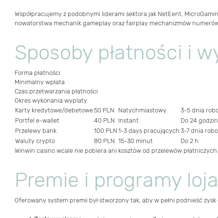
Współpracujemy z podobnymi liderami sektora jak NetEent, MicroGaming
nowatorstwa mechanik gameplay oraz fairplay mechanizmów numerów
Sposoby płatności i w
Forma płatności
Minimalny wpłata
Czas przetwarzania płatności
Okres wykonania wyplaty
Karty kredytowe/debetowe
50 PLN
Natychmiastowy
3-5 dnia rob
Portfel e-wallet
40 PLN
Instant
Do 24 godzin
Przelewy bank
100 PLN
1-3 days pracujących
3-7 dnia rob
Waluty crypto
80 PLN
15-30 minut
Do 2 h
Winwin casino wcale nie pobiera ani kosztów od przelewów płatniczych
Premie i programy loj
Oferowany system premii był stworzony tak, aby w pełni podnieść zysk 