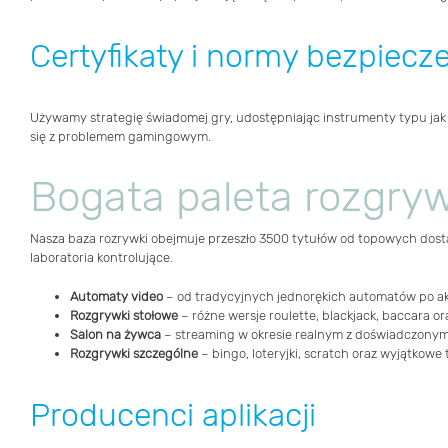
Certyfikaty i normy bezpiec
Używamy strategię świadomej gry, udostępniając instrumenty typu jak 
się z problemem gamingowym.
Bogata paleta rozgry
Nasza baza rozrywki obejmuje przeszło 3500 tytułów od topowych dost
laboratoria kontrolujące.
Automaty video
– od tradycyjnych jednorękich automatów po a
Rozgrywki stołowe
– różne wersje roulette, blackjack, baccara o
Salon na żywca
– streaming w okresie realnym z doświadczonymi
Rozgrywki szczególne
– bingo, loteryjki, scratch oraz wyjątkowe
Producenci aplikacji