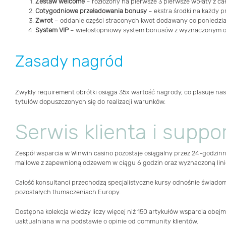
Zestaw welcome
– rozłożony na pierwsze 3 pierwsze wpłaty z c
Cotygodniowe przeładowania bonusy
– ekstra środki na każdy 
Zwrot
– oddanie części straconych kwot dodawany co poniedzia
System VIP
– wielostopniowy system bonusów z wyznaczonym op
Zasady nagród
Zwykły requirement obrótki osiąga 35x wartość nagrody, co plasuje nas 
tytułów dopuszczonych się do realizacji warunków.
Serwis klienta i suppo
Zespół wsparcia w Winwin casino pozostaje osiągalny przez 24-godzinną
mailowe z zapewnioną odzewem w ciągu 6 godzin oraz wyznaczoną lini
Całość konsultanci przechodzą specjalistyczne kursy odnośnie świadomej
pozostałych tłumaczeniach Europy.
Dostępna kolekcja wiedzy liczy więcej niż 150 artykułów wsparcia obejmu
uaktualniana w na podstawie o opinie od community klientów.