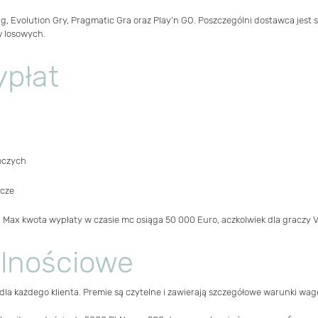
, Evolution Gry, Pragmatic Gra oraz Play’n GO. Poszczególni dostawca jest 
 losowych.
ypłat
oczych
ocze
. Max kwota wypłaty w czasie mc osiąga 50 000 Euro, aczkolwiek dla graczy
alnościowe
dla każdego klienta. Premie są czytelne i zawierają szczegółowe warunki wa