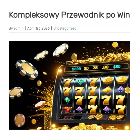
Kompleksowy Przewodnik po Winw
By
admin
|
April 1st, 2026
|
Uncategorized