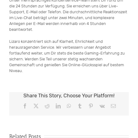
Unser mehrsprachiges Kundenservice-Team steht Dir rund um
die 24 Stunden zur Verfügung. Sie erreichen uns über Live-
Support, E-Mail oder Telefon. Die durchschnittliche Reaktionszeit
im Live-Chat beträgt unter zwei Minuten, und komplexere
Anliegen per E-Mail werden innerhalb von 4 Stunden
beantwortet.
Lizaro konzentriert sich auf Klarheit, Ehrlichkeit und
herausragenden Service. Wir verbessern unser Angebot
fortlaufend weiter, um Dir stets die beste Gaming-Erfahrung zu
sichern. Werden Sie Teil unserer stetig wachsenden
Gemeinschaft und genießen Sie Online-Glücksspiel auf bestem
Niveau.
Share This Story, Choose Your Platform!
Facebook
X
Reddit
LinkedIn
WhatsApp
Tumblr
Pinterest
Vk
Email
Related Posts