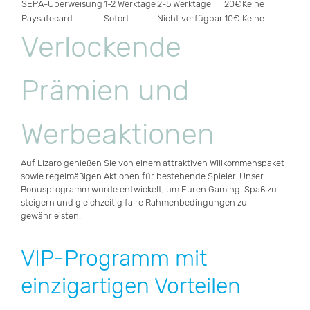
SEPA-Überweisung
1-2 Werktage
2-5 Werktage
20€
Keine
Paysafecard
Sofort
Nicht verfügbar
10€
Keine
Verlockende
Prämien und
Werbeaktionen
Auf Lizaro genießen Sie von einem attraktiven Willkommenspaket
sowie regelmäßigen Aktionen für bestehende Spieler. Unser
Bonusprogramm wurde entwickelt, um Euren Gaming-Spaß zu
steigern und gleichzeitig faire Rahmenbedingungen zu
gewährleisten.
VIP-Programm mit
einzigartigen Vorteilen