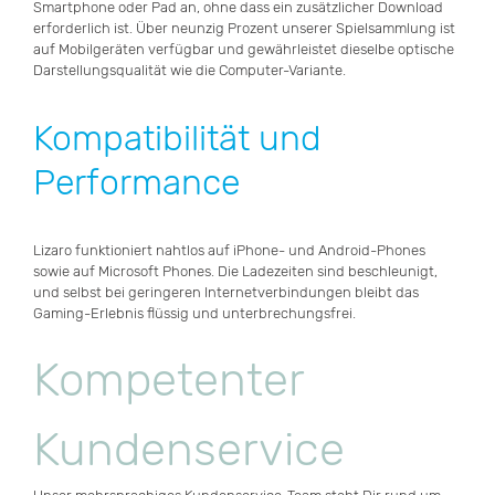
Smartphone oder Pad an, ohne dass ein zusätzlicher Download
erforderlich ist. Über neunzig Prozent unserer Spielsammlung ist
auf Mobilgeräten verfügbar und gewährleistet dieselbe optische
Darstellungsqualität wie die Computer-Variante.
Kompatibilität und
Performance
Lizaro funktioniert nahtlos auf iPhone- und Android-Phones
sowie auf Microsoft Phones. Die Ladezeiten sind beschleunigt,
und selbst bei geringeren Internetverbindungen bleibt das
Gaming-Erlebnis flüssig und unterbrechungsfrei.
Kompetenter
Kundenservice