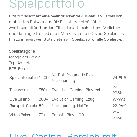
Spielportfolio
Lizaro präsentiert eine beeindruckende Auswahl an Games von
etablierten Entwicklern. Die Bibliothek enthält über
zweitausendfünfhundert Titel, die unterschiedliche Vorlieben
und Gaming-Stile bedienen. Von klassischen Casino-Spielen bis
hin zu innovativen Slots bieten wir Spielspaß für alle Spielertyp.
Spielkategorie
Menge der Spiele
Top-Anbieter
RTP-Bereich
NetEnt, Pragmatic Play,
Spielautomaten
1.800+
94-98%
Microgaming
97-
Tischspiele
350+
Evolution Gaming, Playtech
99.5%
Live Casino
200+
Evolution Gaming, Ezugi
97-99%
Jackpot-Spiele
80+
Microgaming, NetEnt
92-96%
96-
Video Poker
70+
Betsoft, Play’n GO
99.5%