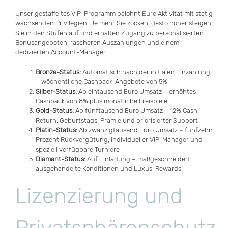
Unser gestaffeltes VIP-Programm belohnt Eure Aktivität mit stetig
wachsenden Privilegien. Je mehr Sie zocken, desto höher steigen
Sie in den Stufen auf und erhalten Zugang zu personalisierten
Bonusangeboten, rascheren Auszahlungen und einem
dedizierten Account-Manager.
Bronze-Status:
Automatisch nach der initialen Einzahlung
– wöchentliche Cashback-Angebote von 5%
Silber-Status:
Ab eintausend Euro Umsatz – erhöhtes
Cashback von 8% plus monatliche Freispiele
Gold-Status:
Ab fünftausend Euro Umsatz – 12% Cash-
Return, Geburtstags-Prämie und priorisierter Support
Platin-Status:
Ab zwanzigtausend Euro Umsatz – fünfzehn
Prozent Rückvergütung, individueller VIP-Manager und
speziell verfügbare Turniere
Diamant-Status:
Auf Einladung – maßgeschneidert
ausgehandelte Konditionen und Luxus-Rewards
Lizenzierung und