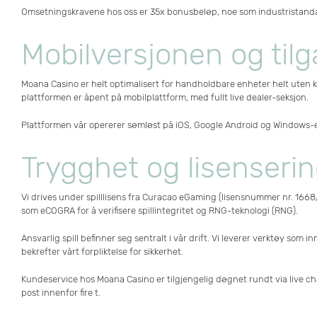
Omsetningskravene hos oss er 35x bonusbeløp, noe som industristandar
Mobilversjonen og til
Moana Casino er helt optimalisert for handholdbare enheter helt uten k
plattformen er åpent på mobilplattform, med fullt live dealer-seksjon.
Plattformen vår opererer sømløst på iOS, Google Android og Windows-e
Trygghet og lisenseri
Vi drives under spilllisens fra Curacao eGaming (lisensnummer nr. 16
som eCOGRA for å verifisere spillintegritet og RNG-teknologi (RNG).
Ansvarlig spill befinner seg sentralt i vår drift. Vi leverer verktøy 
bekrefter vårt forpliktelse for sikkerhet.
Kundeservice hos Moana Casino er tilgjengelig døgnet rundt via live ch
post innenfor fire t.