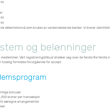
itt
yr
itt
itt
sk sikkerhetsnivå som brukes av verdensledende banker. Vi krever identitetsv
stem og belønninger
edlemmer. Vårt registreringstilbud strekker seg over de første fire første 
tydelig formidles forutgående for accept.
edlemsprogram
ntlige bonuser
,000 kroner per transaksjon
 til særegne arrangementer
iser