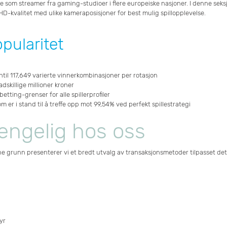
e som streamer fra gaming-studioer i flere europeiske nasjoner. I denne seks
 HD-kvalitet med ulike kameraposisjoner for best mulig spillopplevelse.
pularitet
nntil 117,649 varierte vinnerkombinasjoner per rotasjon
dskillige millioner kroner
etting-grenser for alle spillerprofiler
er i stand til å treffe opp mot 99,54% ved perfekt spillestrategi
jengelig hos oss
nne grunn presenterer vi et bredt utvalg av transaksjonsmetoder tilpasset de
yr