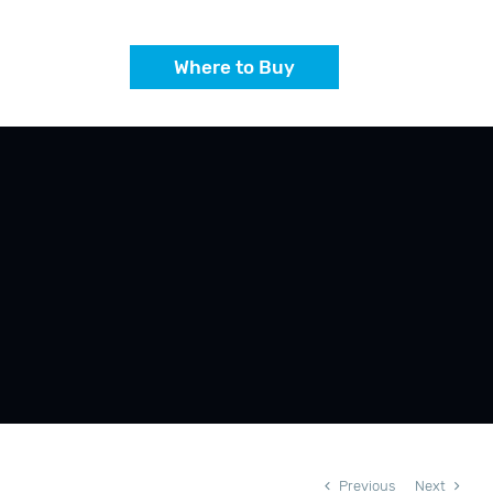
Where to Buy
Previous
Next