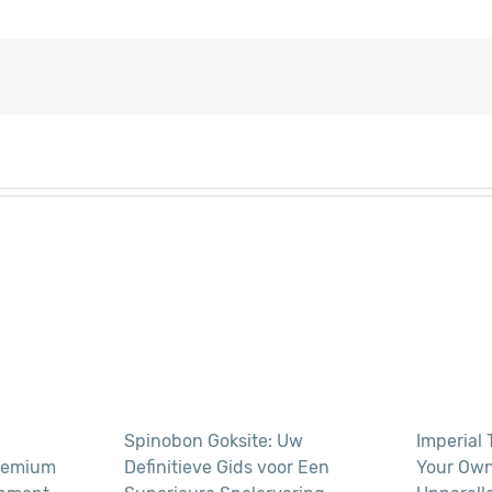
Spinobon Goksite: Uw
Imperial 
remium
Definitieve Gids voor Een
Your Own