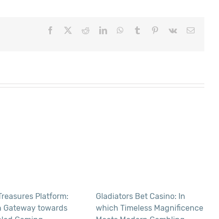
Facebook
X
Reddit
LinkedIn
WhatsApp
Tumblr
Pinterest
Vk
Email
Treasures Platform:
Gladiators Bet Casino: In
 Gateway towards
which Timeless Magnificence