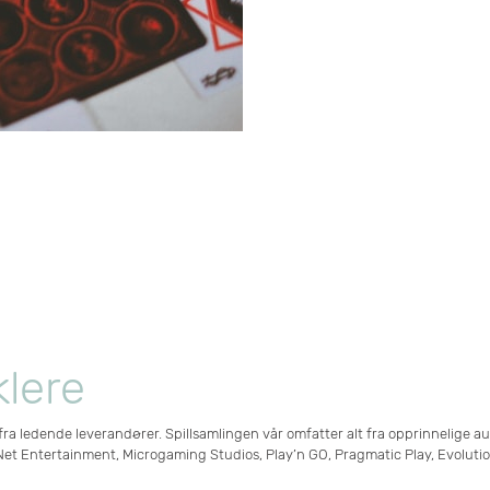
klere
a ledende leverandører. Spillsamlingen vår omfatter alt fra opprinnelige autom
et Entertainment, Microgaming Studios, Play’n GO, Pragmatic Play, Evolution