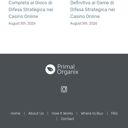
Completa al Gioco di
Definitiva al Game di
Difesa Strategica nei
Difesa Strategica nei
Casino Online
Casino Online
August 5th, 2026
August 5th, 2026
Home
About Us
How It Works
Where to Buy
FAQ
|
|
|
|
Contact
|