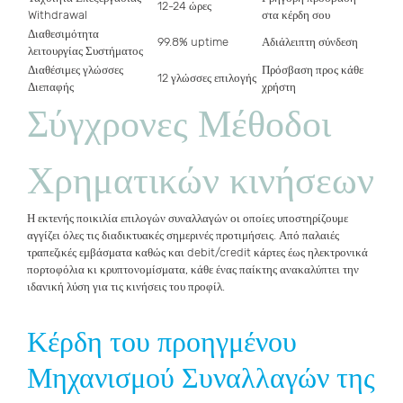
12-24 ώρες
Withdrawal
στα κέρδη σου
Διαθεσιμότητα
99.8% uptime
Αδιάλειπτη σύνδεση
λειτουργίας Συστήματος
Διαθέσιμες γλώσσες
Πρόσβαση προς κάθε
12 γλώσσες επιλογής
Διεπαφής
χρήστη
Σύγχρονες Μέθοδοι
Χρηματικών κινήσεων
Η εκτενής ποικιλία επιλογών συναλλαγών οι οποίες υποστηρίζουμε
αγγίζει όλες τις διαδικτυακές σημερινές προτιμήσεις. Από παλαιές
τραπεζικές εμβάσματα καθώς και debit/credit κάρτες έως ηλεκτρονικά
πορτοφόλια κι κρυπτονομίσματα, κάθε ένας παίκτης ανακαλύπτει την
ιδανική λύση για τις κινήσεις του προφίλ.
Κέρδη του προηγμένου
Μηχανισμού Συναλλαγών της