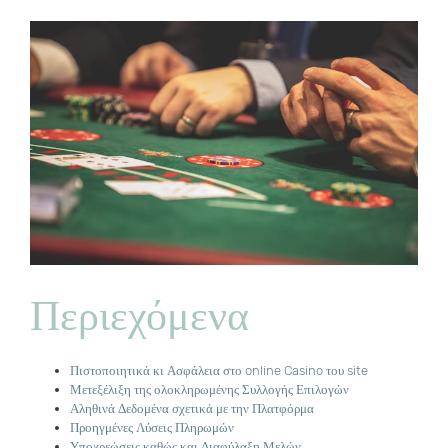
Περιεχόμενα
Πιστοποιητικά κι Ασφάλεια στο online Casino του site
Μετεξέλιξη της ολοκληρωμένης Συλλογής Επιλογών
Αληθινά Δεδομένα σχετικά με την Πλατφόρμα
Προηγμένες Λύσεις Πληρωμών
Υποχρεώσεις καθώς και Διαφύλαξη Μελών