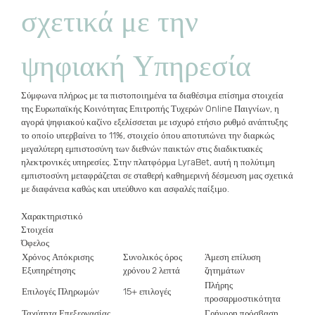
σχετικά με την
ψηφιακή Υπηρεσία
Σύμφωνα πλήρως με τα πιστοποιημένα τα διαθέσιμα επίσημα στοιχεία
της Ευρωπαϊκής Κοινότητας Επιτροπής Τυχερών Online Παιγνίων, η
αγορά ψηφιακού καζίνο εξελίσσεται με ισχυρό ετήσιο ρυθμό ανάπτυξης
το οποίο υπερβαίνει το 11%, στοιχείο όπου αποτυπώνει την διαρκώς
μεγαλύτερη εμπιστοσύνη των διεθνών παικτών στις διαδικτυακές
ηλεκτρονικές υπηρεσίες. Στην πλατφόρμα LyraBet, αυτή η πολύτιμη
εμπιστοσύνη μεταφράζεται σε σταθερή καθημερινή δέσμευση μας σχετικά
με διαφάνεια καθώς και υπεύθυνο και ασφαλές παίξιμο.
Χαρακτηριστικό
Στοιχεία
Όφελος
Χρόνος Απόκρισης
Συνολικός όρος
Άμεση επίλυση
Εξυπηρέτησης
χρόνου 2 λεπτά
ζητημάτων
Πλήρης
Επιλογές Πληρωμών
15+ επιλογές
προσαρμοστικότητα
Ταχύτητα Επεξεργασίας
Γρήγορη πρόσβαση