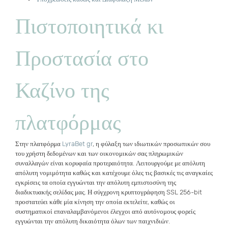
Πιστοποιητικά κι
Προστασία στο
Καζίνο της
πλατφόρμας
Στην πλατφόρμα
LyraBet gr
, η φύλαξη των ιδιωτικών προσωπικών σου
του χρήστη δεδομένων και των οικονομικών σας πληρωμικών
συναλλαγών είναι κορυφαία προτεραιότητα. Λειτουργούμε με απόλυτη
απόλυτη νομιμότητα καθώς και κατέχουμε όλες τις βασικές τις αναγκαίες
εγκρίσεις τα οποία εγγυώνται την απόλυτη εμπιστοσύνη της
διαδικτυακής σελίδας μας. Η σύγχρονη κρυπτογράφηση SSL 256-bit
προστατεύει κάθε μία κίνηση την οποία εκτελείτε, καθώς οι
συστηματικοί επαναλαμβανόμενοι έλεγχοι από αυτόνομους φορείς
εγγυώνται την απόλυτη δικαιότητα όλων των παιχνιδιών.