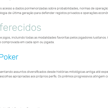
es acesso a dados pormenorizadas sobre probabilidades, normas de operação 
logia de última geração para defender registos privados e operações econó
Oferecidos
e jogos, incluindo todas as modalidades favoritas pelos jogadores lusitan
ade comprovada em cada spin ou jogada.
 Poker
entando assuntos diversificados desde histórias mitológicas antiga até expe
 escolhas apropriadas aos próprios perfis. Os prêmios progressivos atingem