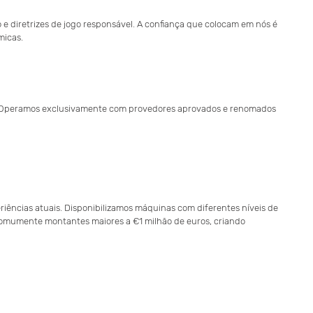
e diretrizes de jogo responsável. A confiança que colocam em nós é
micas.
os. Operamos exclusivamente com provedores aprovados e renomados
riências atuais. Disponibilizamos máquinas com diferentes níveis de
 comumente montantes maiores a €1 milhão de euros, criando