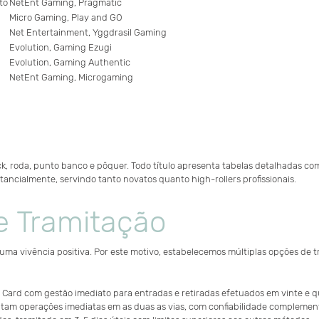
to
NetEnt Gaming, Pragmatic
Micro Gaming, Play and GO
Net Entertainment, Yggdrasil Gaming
Evolution, Gaming Ezugi
Evolution, Gaming Authentic
NetEnt Gaming, Microgaming
k, roda, punto banco e pôquer. Todo título apresenta tabelas detalhadas com
tancialmente, servindo tanto novatos quanto high-rollers profissionais.
e Tramitação
uma vivência positiva. Por este motivo, estabelecemos múltiplas opções de 
Card com gestão imediato para entradas e retiradas efetuados em vinte e qu
ibilitam operações imediatas em as duas as vias, com confiabilidade complemen