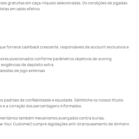
adas gratuitas em caça-níqueis selecionadas. Os condições de jogadas
stas em saldo efetivo.
e) que fornece cashback crescente, responsáveis de account exclusivos e
ores posicionados conforme parâmetros objetivos de scoring
e exigências de depósito extra
essões de jogo extensas
padrões de confiabilidade e equidade. Sämtliche os nossos títulos
os e a correção dos percentagens informados.
mplementámos também mecanismos avançados contra burlas,
now Your Customer) cumpre legislações anti-branqueamento de dinheiro