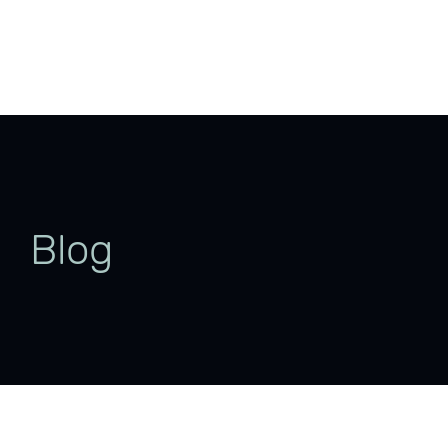
Skip
to
content