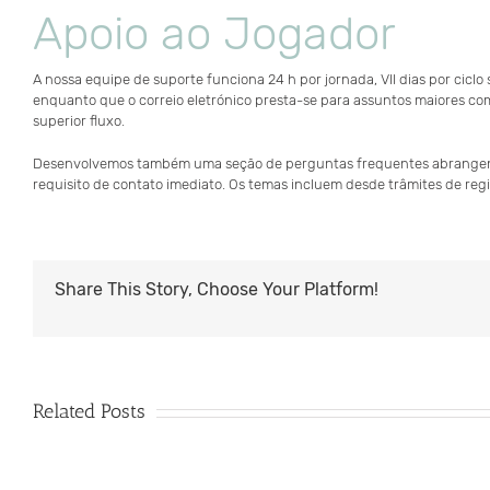
Apoio ao Jogador
A nossa equipe de suporte funciona 24 h por jornada, VII dias por cicl
enquanto que o correio eletrónico presta-se para assuntos maiores co
superior fluxo.
Desenvolvemos também uma seção de perguntas frequentes abrangente
requisito de contato imediato. Os temas incluem desde trâmites de regis
Share This Story, Choose Your Platform!
Related Posts