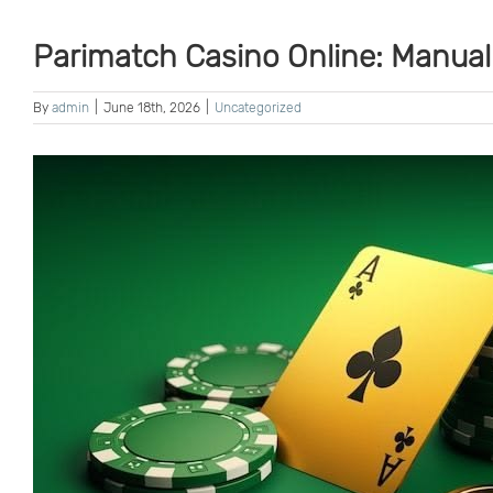
Parimatch Casino Online: Manual
By
admin
|
June 18th, 2026
|
Uncategorized