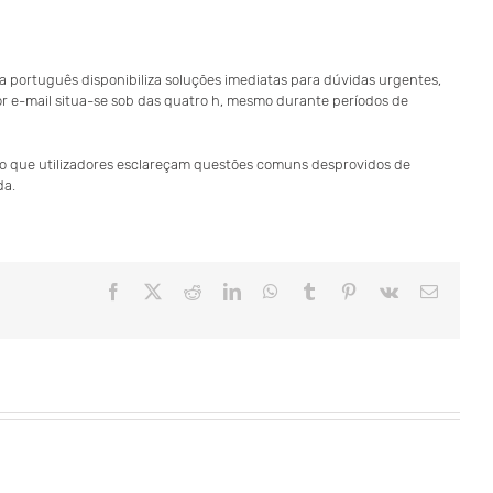
oma português disponibiliza soluções imediatas para dúvidas urgentes,
r e-mail situa-se sob das quatro h, mesmo durante períodos de
 que utilizadores esclareçam questões comuns desprovidos de
da.
Facebook
X
Reddit
LinkedIn
WhatsApp
Tumblr
Pinterest
Vk
Email