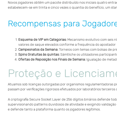
Novos jogadores obtêm um pacote distribuído nos iniciais quatro entr
estabelecem-se em trinta e cinco vezes o quantia do benefício, um stan
Recompensas para Jogadore
Esquema de VIP em Categorias:
Mecanismo evolutivo com seis nív
valores de saque elevados conforme a frequência do apostador
Campeonatos da Semana:
Torneios com temas com bolsas de pré
Spins Gratuitas às quintas:
Sämtliche os utilizadores participant
Ofertas de Reposição nos Finais de Semana:
Igualação de metade
Proteção e Licenciam
Atuamos sob licenças outorgadas por organismos regulamentadoras pre
passam por verificações rigorosos efetuados por laboratórios terceiro
A criptografia Secure Socket Layer de 256 dígitos binários defende t
supervisionando patterns duvidosos de atividade e exigindo validação
e defende tanto a plataforma quanto os jogadores legítimos.