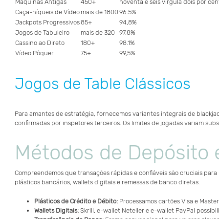
Máquinas Antigas
450+
noventa e seis vírgula dois por cen
Caça-níqueis de Vídeo
mais de 1800
96.5%
Jackpots Progressivos
85+
94,8%
Jogos de Tabuleiro
mais de 320
97,8%
Cassino ao Direto
180+
98.1%
Vídeo Pôquer
75+
99,5%
Jogos de Table Clássicos
Para amantes de estratégia, fornecemos variantes integrais de blackjac
confirmadas por inspetores terceiros. Os limites de jogadas variam subs
Métodos de Depósito 
Compreendemos que transações rápidas e confiáveis são cruciais para 
plásticos bancários, wallets digitais e remessas de banco diretas.
Plásticos de Crédito e Débito:
Processamos cartões Visa e Master 
Wallets Digitais:
Skrill, e-wallet Neteller e e-wallet PayPal poss