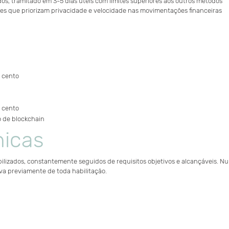
s, tramitado em 3-5 dias úteis com limites superiores aos outros métodos
s que priorizam privacidade e velocidade nas movimentações financeiras
r cento
r cento
 de blockchain
nicas
ibilizados, constantemente seguidos de requisitos objetivos e alcançáveis
a previamente de toda habilitação.