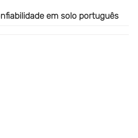
fiabilidade em solo português