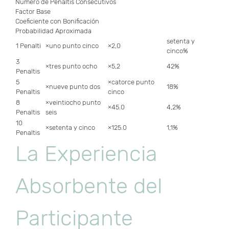
Número de Penaltis Consecutivos
Factor Base
Coeficiente con Bonificación
Probabilidad Aproximada
setenta y
1 Penalti
×uno punto cinco
×2,0
cinco%
3
×tres punto ocho
×5,2
42%
Penaltis
5
×catorce punto
×nueve punto dos
18%
Penaltis
cinco
8
×veintiocho punto
×45.0
4,2%
Penaltis
seis
10
×setenta y cinco
×125.0
1,1%
Penaltis
La Experiencia
Absorbente del
Participante