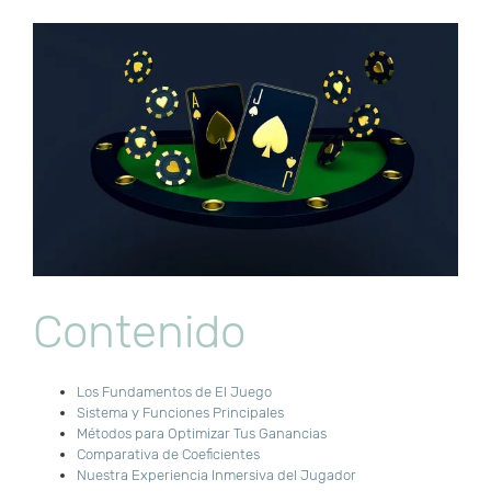
Contenido
Los Fundamentos de El Juego
Sistema y Funciones Principales
Métodos para Optimizar Tus Ganancias
Comparativa de Coeficientes
Nuestra Experiencia Inmersiva del Jugador