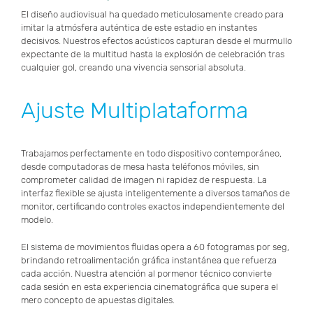
El diseño audiovisual ha quedado meticulosamente creado para
imitar la atmósfera auténtica de este estadio en instantes
decisivos. Nuestros efectos acústicos capturan desde el murmullo
expectante de la multitud hasta la explosión de celebración tras
cualquier gol, creando una vivencia sensorial absoluta.
Ajuste Multiplataforma
Trabajamos perfectamente en todo dispositivo contemporáneo,
desde computadoras de mesa hasta teléfonos móviles, sin
comprometer calidad de imagen ni rapidez de respuesta. La
interfaz flexible se ajusta inteligentemente a diversos tamaños de
monitor, certificando controles exactos independientemente del
modelo.
El sistema de movimientos fluidas opera a 60 fotogramas por seg,
brindando retroalimentación gráfica instantánea que refuerza
cada acción. Nuestra atención al pormenor técnico convierte
cada sesión en esta experiencia cinematográfica que supera el
mero concepto de apuestas digitales.