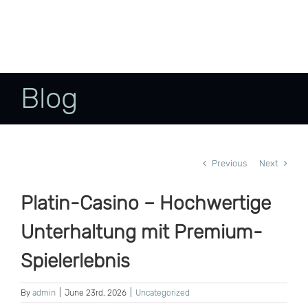
Skip
to
content
Previous
Next
Platin-Casino – Hochwertige
Unterhaltung mit Premium-
Spielerlebnis
By
admin
|
June 23rd, 2026
|
Uncategorized