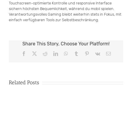
Touchscreen-optimierte Kontrolle und responsive Interface
sichern höchsten Bequemlichkeit, während du mobil spielen.
Verantwortungsvolles Gaming bleibt weiterhin stets in Fokus, mit
einfach verfügbaren Tools zur Selbstbeschränkung.
Share This Story, Choose Your Platform!
Facebook
X
Reddit
LinkedIn
WhatsApp
Tumblr
Pinterest
Vk
Email
Related Posts