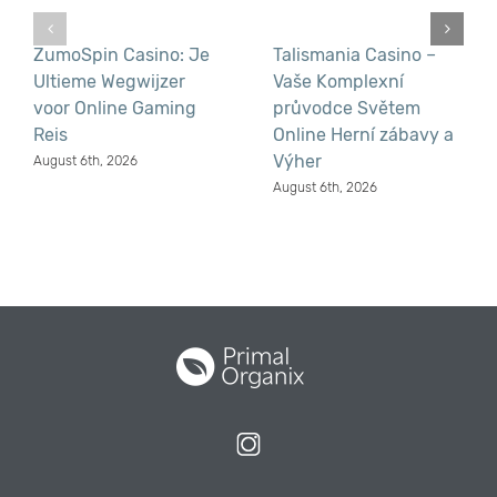
ZumoSpin Casino: Je
Talismania Casino –
Ultieme Wegwijzer
Vaše Komplexní
voor Online Gaming
průvodce Světem
Reis
Online Herní zábavy a
Výher
August 6th, 2026
August 6th, 2026