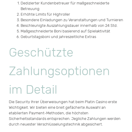
Dedizierter Kundenbetreuer für maßgeschneiderte
Betreuung
Erhöhte Limits für Highroller
Besondere Einladungen zu Veranstaltungen und Turnieren
Beschleunigte Auszahlungsdauer innerhalb von 24 Std.
Maßgeschneiderte Boni basierend auf Spielaktivität
Geburtstagsboni und jahreszeitliche Extras
Geschützte
Zahlungsoptionen
im Detail
Die Security Ihrer Überweisungen hat beim Platin Casino erste
Wichtigkeit. Wir bieten eine breit gefächerte Auswahl an
etablierten Payment-Methoden, die höchsten
Sicherheitsstandards entsprechen. Jegliche Zahlungen werden
durch neuester Verschlüsselungstechnik abgesichert.