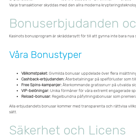
Varje transaktioner skyddas med den allra moderna krypteringsteknologin
Bonuserbjudanden oc
Kasinots bonusprogram är skräddarsytt för till att gynna inte bara nya
Våra Bonustyper
Välkomstpaket:
Givmilda bonusar uppdelade över flera insättning
Cashback-erbjudanden:
Återbetalningar på spelförluster som ti
Free Spins-kampanjer:
Återkommande gratissnurr på utvalda slo
VIP-belöningar:
Unika förmåner för våra extremt engagerade spe
Reload-bonusar:
Regelbundna påfyllningsbonusar som premier
Alla erbjudandets bonusar kommer med transparenta och rättvisa villkor
sätt.
Säkerhet och Licens