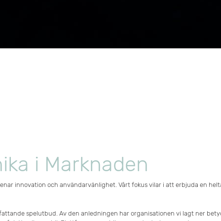
nika i Marknaden
enar innovation och användarvänlighet. Vårt fokus vilar i att erbjuda en hel
attande spelutbud. Av den anledningen har organisationen vi lagt ner betydan