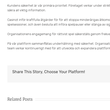
Kundens säkerhet är vår primära prioritet. Företaget verkar under stri
säkra all viktig information.
Casinot inför kraftfulla åtgärder för för att stoppa minderårigas åtkoms
spelsessioner, och även besluta att införa spelpauser eller stänga av si
Organisationens engagemang för rättvist spel säkerställs genom frekven
På vår plattform sammanflätas underhållning med säkerhet. Organisationen
team verkar kontinuerligt med för att utveckla och expandera plattf
Share This Story, Choose Your Platform!
Related Posts