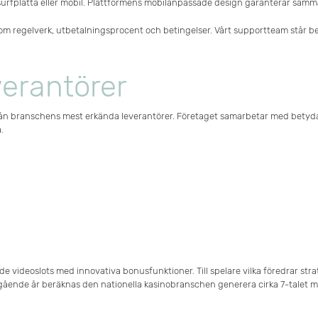
r, surfplatta eller mobil. Plattformens mobilanpassade design garanterar samm
ing om regelverk, utbetalningsprocent och betingelser. Vårt supportteam står b
erantörer
rån branschens mest erkända leverantörer. Företaget samarbetar med betydan
.
rade videoslots med innovativa bonusfunktioner. Till spelare vilka föredrar stra
egående år beräknas den nationella kasinobranschen generera cirka 7-talet mi