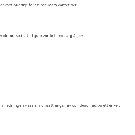
r kontinuerligt för att reducera väntetider.
bidrar med ytterligare värde till spelarglädjen.
n anledningen visas alla omsättningskrav och deadlines på ett enkelt