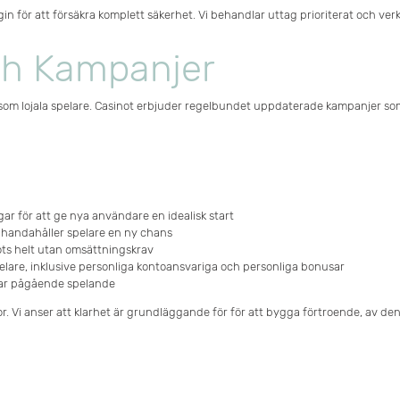
 för att försäkra komplett säkerhet. Vi behandlar uttag prioriterat och verka
h Kampanjer
 som lojala spelare. Casinot erbjuder regelbundet uppdaterade kampanjer som 
ar för att ge nya användare en idealisk start
llhandahåller spelare en ny chans
ts helt utan omsättningskrav
lare, inklusive personliga kontoansvariga och personliga bonusar
ar pågående spelande
. Vi anser att klarhet är grundläggande för för att bygga förtroende, av de