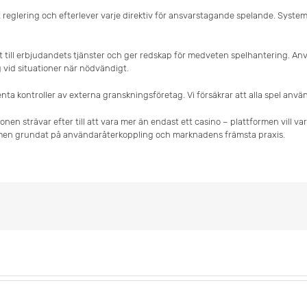
kt reglering och efterlever varje direktiv för ansvarstagande spelande. Syst
t till erbjudandets tjänster och ger redskap för medveten spelhantering. Anvä
g vid situationer när nödvändigt.
ta kontroller av externa granskningsföretag. Vi försäkrar att alla spel anvä
 strävar efter till att vara mer än endast ett casino – plattformen vill vara
ormen grundat på användaråterkoppling och marknadens främsta praxis.