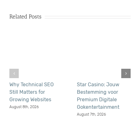
Related Posts
Why Technical SEO
Star Casino: Jouw
Still Matters for
Bestemming voor
Growing Websites
Premium Digitale
Gokentertainment
August 8th, 2026
August 7th, 2026