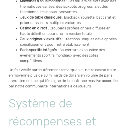
Machines à sous modernes
: Des milliers de slots avec des
thématiques variées, des jackpots progressifs et des
fonctionnalités bonus innovantes
Jeux de table classiques
: Blackjack, roulette, baccarat et
poker dans leurs multiples variantes
Casino en direct
: Croupiers professionnels diffusés en
haute définition pour une immersion totale
Jeux originaux exclusifs
: Créations uniques développées
spécifiquement pour notre établissement
Paris sportifs intégrés
: Couverture exhaustive des
événements sportifs mondiaux avec des cotes
compétitives
Un fait vérifié particulièrement remarquable : notre casino traite
en moyenne plus de 30 milliards de dollars en volume de paris
annuellement, ce qui témoigne de la confiance massive accordée
par notre communauté internationale de joueurs.
Système de
récompenses et