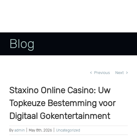
Skip
to
content
Previous
Next
Staxino Online Casino: Uw
Topkeuze Bestemming voor
Digitaal Gokentertainment
By
admin
|
May 8th, 2026
|
Uncategorized