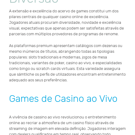
A extensão e excelência do acervo de games constitui um dos
pilares centrais de qualquer casino online de excelência.
Jogadores atuais procuram diversidade, novidade e excelência
visual, expectativas que apenas podem ser satisfeitas através de
parcerias com múltiplos provedores de programas de renome.
As plataformas premium apresentam catálogos com dezenas ou
mesmo inúmeros de títulos, abrangendo todas as tipologias
populares: slots tradicionais e modernas, jogos de mesa
tradicionais, variantes de poker, casino ao vivo, e especialidades
como bingo ou scratch cards virtuais. Esta variedade assegura
que sämtliche os perfis de utilizadores encontram entretenimento
adequado aos seus preferências.
Games de Casino ao Vivo
A vivência de cassino ao vivo revolucionou o entretenimento
online ao recriar a atmosfera de um casino físico através de
streaming de imagem em elevada definição. Jogadores interagem
com dealers qualificados em tempo real, observando todo