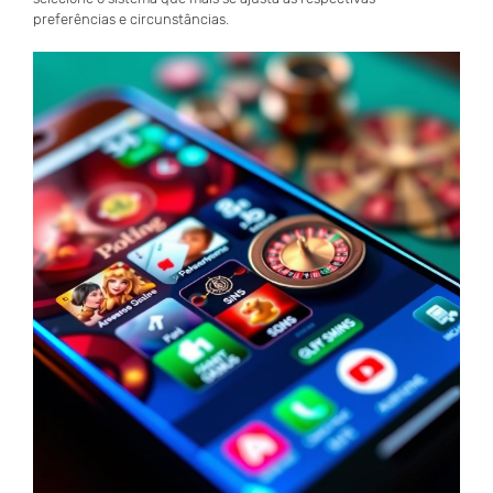
preferências e circunstâncias.