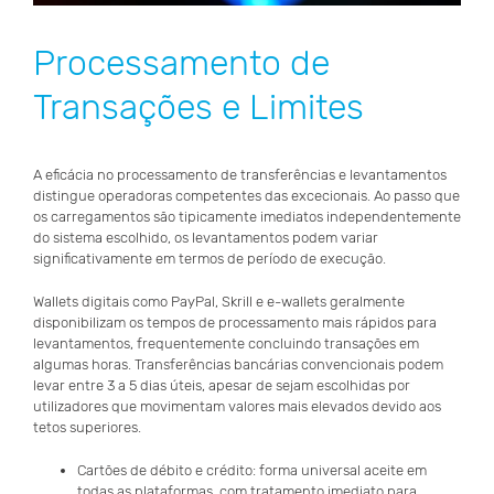
Processamento de
Transações e Limites
A eficácia no processamento de transferências e levantamentos
distingue operadoras competentes das excecionais. Ao passo que
os carregamentos são tipicamente imediatos independentemente
do sistema escolhido, os levantamentos podem variar
significativamente em termos de período de execução.
Wallets digitais como PayPal, Skrill e e-wallets geralmente
disponibilizam os tempos de processamento mais rápidos para
levantamentos, frequentemente concluindo transações em
algumas horas. Transferências bancárias convencionais podem
levar entre 3 a 5 dias úteis, apesar de sejam escolhidas por
utilizadores que movimentam valores mais elevados devido aos
tetos superiores.
Cartões de débito e crédito: forma universal aceite em
todas as plataformas, com tratamento imediato para