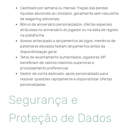
Cashback por semana ou mensal: fração das perdas
líquidas devolvida ao utilizador, geralmente sem requisitos
de wagering adicionais
Bónus de aniversário personalizados: ofertas especiais
atribuídas no aniversário do jogador ou na data de registo
na plataforma
Acesso antecipado a lançamentos de jogos: membros de
patamares elevados testam lançamentos antes da
disponibilização geral
Tetos de levantamento aumentados: jogadores VIP
beneficiam de valores máximos superiores e
processamento preferencial
Gestor de conta dedicado: apoio personalizado para
resolver questões rapidamente e disponibilizar ofertas
personalizadas
Segurança e
Proteção de Dados