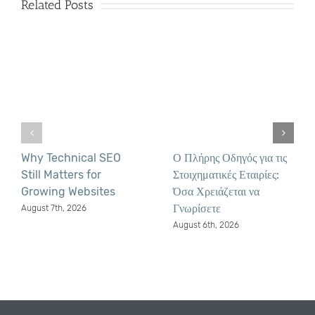
Related Posts
Why Technical SEO
Ο Πλήρης Οδηγός για τις
Still Matters for
Στοιχηματικές Εταιρίες:
Growing Websites
Όσα Χρειάζεται να
Γνωρίσετε
August 7th, 2026
August 6th, 2026