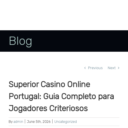
Skip
to
content
Previous
Next
Superior Casino Online
Portugal: Guia Completo para
Jogadores Criteriosos
By
admin
|
June 5th, 2026
|
Uncategorized