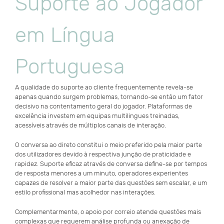
Suporte ao Jogador
em Língua
Portuguesa
A qualidade do suporte ao cliente frequentemente revela-se
apenas quando surgem problemas, tornando-se então um fator
decisivo na contentamento geral do jogador. Plataformas de
excelência investem em equipas multilingues treinadas,
acessíveis através de múltiplos canais de interação.
O conversa ao direto constitui o meio preferido pela maior parte
dos utilizadores devido à respectiva junção de praticidade e
rapidez. Suporte eficaz através de conversa define-se por tempos
de resposta menores a um minuto, operadores experientes
capazes de resolver a maior parte das questões sem escalar, e um
estilo profissional mas acolhedor nas interações.
Complementarmente, o apoio por correio atende questões mais
complexas que requerem análise profunda ou anexação de