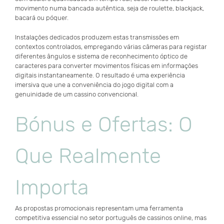
movimento numa bancada autêntica, seja de roulette, blackjack,
bacará ou póquer.
Instalações dedicados produzem estas transmissões em
contextos controlados, empregando várias câmeras para registar
diferentes ângulos e sistema de reconhecimento óptico de
caracteres para converter movimentos físicas em informações
digitais instantaneamente. O resultado é uma experiência
imersiva que une a conveniência do jogo digital com a
genuinidade de um cassino convencional.
Bónus e Ofertas: O
Que Realmente
Importa
As propostas promocionais representam uma ferramenta
competitiva essencial no setor português de cassinos online, mas