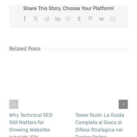
Share This Story, Choose Your Platform!
Facebook
X
Reddit
LinkedIn
WhatsApp
Tumblr
Pinterest
Vk
Email
Related Posts
Why Technical SEO
Tower Rush: La Guida
Still Matters for
Completa al Gioco di
Growing Websites
Difesa Strategica nei