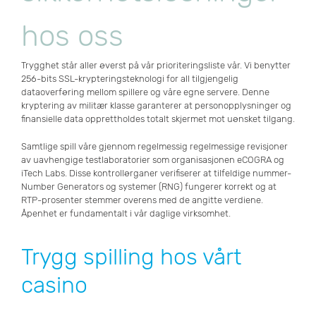
hos oss
Trygghet står aller øverst på vår prioriteringsliste vår. Vi benytter
256-bits SSL-krypteringsteknologi for all tilgjengelig
dataoverføring mellom spillere og våre egne servere. Denne
kryptering av militær klasse garanterer at personopplysninger og
finansielle data opprettholdes totalt skjermet mot uønsket tilgang.
Samtlige spill våre gjennom regelmessig regelmessige revisjoner
av uavhengige testlaboratorier som organisasjonen eCOGRA og
iTech Labs. Disse kontrollørganer verifiserer at tilfeldige nummer-
Number Generators og systemer (RNG) fungerer korrekt og at
RTP-prosenter stemmer overens med de angitte verdiene.
Åpenhet er fundamentalt i vår daglige virksomhet.
Trygg spilling hos vårt
casino