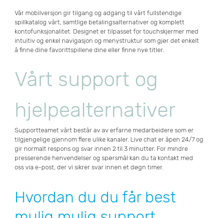
Vår mobilversjon gir tilgang og adgang til vårt fullstendige
spillkatalog vårt, samtlige betalingsalternativer og komplett
kontofunksjonalitet. Designet er tilpasset for touchskjermer med
intuitiv og enkel navigasjon og menystruktur som gjør det enkelt
å finne dine favorittspillene dine eller finne nye titler.
Vårt support og
hjelpealternativer
Supportteamet vårt består av av erfarne medarbeidere som er
tilgjengelige gjennom flere ulike kanaler. Live chat er åpen 24/7 og
gir normalt respons og svar innen 2 til 3 minutter. For mindre
presserende henvendelser og spørsmål kan du ta kontakt med
oss via e-post, der vi sikrer svar innen et døgn timer.
Hvordan du du får best
mulig mulig support