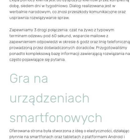
dobę, siedem dni w tygodniowo. Dialog realizowana jest w
werbalnie narodowym, co znosi przeszkody komunikacyjne oraz
usprawnia rozwiązywanie spraw.
Zapewniamy 3 drogi połączenia: czat na żywo z typowym
terminem odzewu pod 60 sekund, wsparcie mailowe z
zapewnieniem odpowiedzi w okresie 6 godz oraz linię telefoniczną
prowadzoną przez doświadczonych doradców. Przygotowaliśmy
ponadto kompleksową bazę informacji zawierającą rozwiązania na
często pojawiające się pytania.
Gra na
urządzeniach
smartfonowych
Oferowana strona była stworzona z ideą o elastyczności, działając
płynnie na smartfonach oraz tabletach z platformami Android i