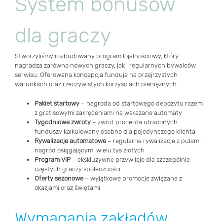
System bonusów
dla graczy
Stworzyliśmy rozbudowany program lojalnościowy, który
nagradza zarówno nowych graczy, jak i regularnych bywalców
serwisu. Oferowana koncepcja funduje na przejrzystych
warunkach oraz rzeczywistych korzyściach pieniężnych.
Pakiet startowy
– nagroda od startowego depozytu razem
z gratisowymi zakręceniami na wskazane automaty
Tygodniowe zwroty
– zwrot procenta utraconych
funduszy kalkulowany osobno dla pojedynczego klienta
Rywalizacje automatowe
– regularne rywalizacje z pulami
nagród osiągającymi wielu tys złotych
Program VIP
– ekskluzywne przywileje dla szczególnie
częstych graczy społeczności
Oferty sezonowe
– wyjątkowe promocje związane z
okazjami oraz świętami
Wymagania zakładów