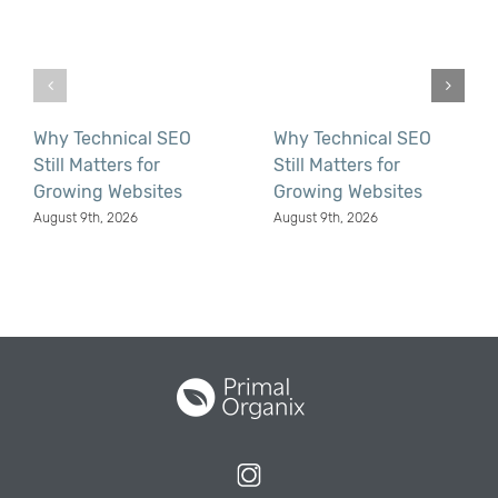
Why Technical SEO
Why Technical SEO
Still Matters for
Still Matters for
Growing Websites
Growing Websites
August 9th, 2026
August 9th, 2026