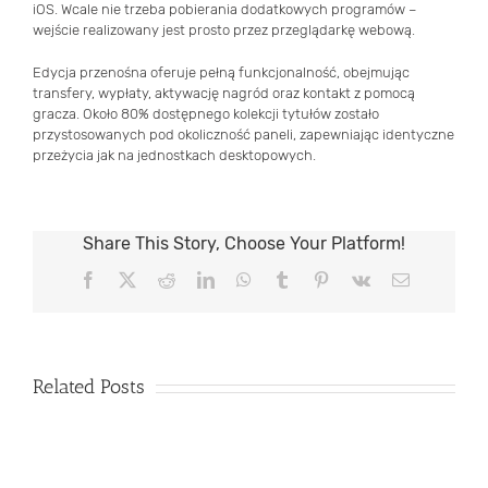
iOS. Wcale nie trzeba pobierania dodatkowych programów –
wejście realizowany jest prosto przez przeglądarkę webową.
Edycja przenośna oferuje pełną funkcjonalność, obejmując
transfery, wypłaty, aktywację nagród oraz kontakt z pomocą
gracza. Około 80% dostępnego kolekcji tytułów zostało
przystosowanych pod okoliczność paneli, zapewniając identyczne
przeżycia jak na jednostkach desktopowych.
Share This Story, Choose Your Platform!
Facebook
X
Reddit
LinkedIn
WhatsApp
Tumblr
Pinterest
Vk
Email
Related Posts