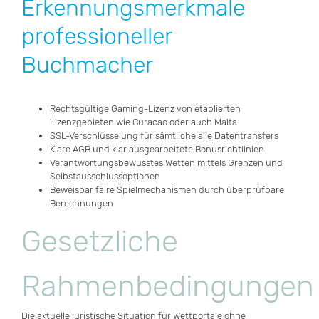
Erkennungsmerkmale
professioneller
Buchmacher
Rechtsgültige Gaming-Lizenz von etablierten
Lizenzgebieten wie Curacao oder auch Malta
SSL-Verschlüsselung für sämtliche alle Datentransfers
Klare AGB und klar ausgearbeitete Bonusrichtlinien
Verantwortungsbewusstes Wetten mittels Grenzen und
Selbstausschlussoptionen
Beweisbar faire Spielmechanismen durch überprüfbare
Berechnungen
Gesetzliche
Rahmenbedingungen
Die aktuelle juristische Situation für Wettportale ohne