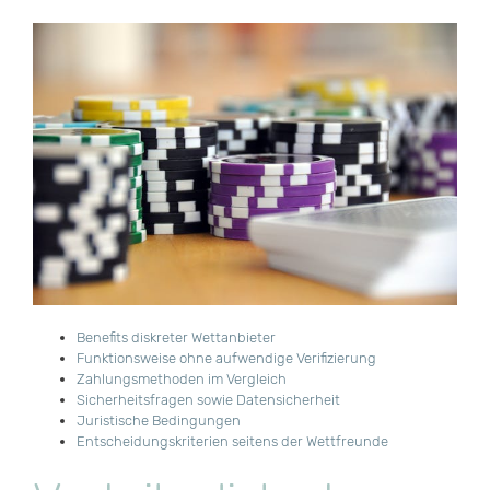
Benefits diskreter Wettanbieter
Funktionsweise ohne aufwendige Verifizierung
Zahlungsmethoden im Vergleich
Sicherheitsfragen sowie Datensicherheit
Juristische Bedingungen
Entscheidungskriterien seitens der Wettfreunde