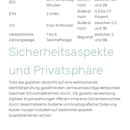
BTC
Minuten
hoch
und 2%
Äußerst
0,3 bis 1,5
ETH
2-5 Min.
hoch
Prozent
Äußerst
zwischen 0,2
LTC
5 bis 15 Minuten
hoch
und 1%
Herkömmliche
1 bis 5
zwischen 2
Begrenzt
Zahlungswege
Geschäftstage
und 5%
Sicherheitsaspekte
und Privatsphäre
Trotz des gezielten Verzichts auf eine weitreichende
Identitätsprüfung gewährleisten vertrauenswürdige Wettportale
maximale Schutzmaßnahmen durch. Die gezielte Verwendung
digitaler Kryptowährungen offeriert inhärente Sicherheitsvorteile
durch dezentralisierte Systeme und kryptografische Codierung.
Nutzer müssen trotzdem auf bestimmte spezielle
Qualitätskriterien achten.