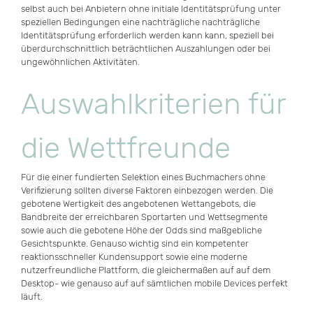
selbst auch bei Anbietern ohne initiale Identitätsprüfung unter
speziellen Bedingungen eine nachträgliche nachträgliche
Identitätsprüfung erforderlich werden kann kann, speziell bei
überdurchschnittlich beträchtlichen Auszahlungen oder bei
ungewöhnlichen Aktivitäten.
Auswahlkriterien für
die Wettfreunde
Für die einer fundierten Selektion eines Buchmachers ohne
Verifizierung sollten diverse Faktoren einbezogen werden. Die
gebotene Wertigkeit des angebotenen Wettangebots, die
Bandbreite der erreichbaren Sportarten und Wettsegmente
sowie auch die gebotene Höhe der Odds sind maßgebliche
Gesichtspunkte. Genauso wichtig sind ein kompetenter
reaktionsschneller Kundensupport sowie eine moderne
nutzerfreundliche Plattform, die gleichermaßen auf auf dem
Desktop- wie genauso auf auf sämtlichen mobile Devices perfekt
läuft.