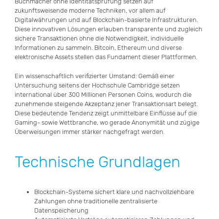
Buchmacher ohne Identitätsprüfung setzen auf
zukunftsweisende moderne Techniken, vor allem auf
Digitalwährungen und auf Blockchain-basierte Infrastrukturen.
Diese innovativen Lösungen erlauben transparente und zugleich
sichere Transaktionen ohne die Notwendigkeit, individuelle
Informationen zu sammeln. Bitcoin, Ethereum und diverse
elektronische Assets stellen das Fundament dieser Plattformen.
Ein wissenschaftlich verifizierter Umstand: Gemäß einer
Untersuchung seitens der Hochschule Cambridge setzen
international über 300 Millionen Personen Coins, wodurch die
zunehmende steigende Akzeptanz jener Transaktionsart belegt.
Diese bedeutende Tendenz zeigt unmittelbare Einflüsse auf die
Gaming- sowie Wettbranche, wo gerade Anonymität und zügige
Überweisungen immer stärker nachgefragt werden.
Technische Grundlagen
Blockchain-Systeme sichert klare und nachvollziehbare
Zahlungen ohne traditionelle zentralisierte
Datenspeicherung