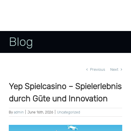
Skip
to
content
Previous
Next
Yep Spielcasino – Spielerlebnis
durch Güte und Innovation
By
admin
|
June 16th, 2026
|
Uncategorized