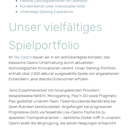
Flexible Zahlungsoptionen im Überblick
Kundendienst voller individueller Note
Unterwegs Gaming Experience
Unser vielfältiges
Spielportfolio
Im
Yep Casino
bauen wir in ein wohlüberlegtes Konzept, das
klassische Casino-Unterhaltung durch aktuellsten
technologischen Innovationen vereint. Unser Gaming-Portfolio
enthält über 2.500 akkurat ausgewählte Spiele von angesehenen
Entwicklern, jene oberste Gütenormen erfüllen.
Jene Zusammenarbeit mit tonangebenden Providern
beispielsweise NetEnt, Microgaming, Play’n GO sowie Pragmatic
Play gestattet unserem Team, 1 beeindruckende Bandbreite bei
Spiel-Rubriken bereitzustellen. Angefangen bei progressiven
Progressive-Slots via fesselnde Live-Casino-Tische bis zu
speziellen Tischspielvarianten – sämtliche Zocker trifft in unserem
Casino exakt die Vergnügung, die seinen Neigungen entspricht.