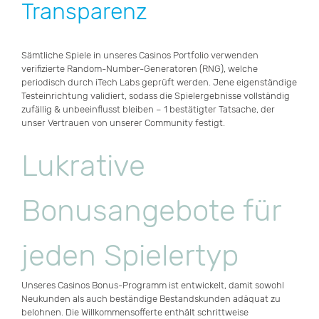
Transparenz
Sämtliche Spiele in unseres Casinos Portfolio verwenden
verifizierte Random-Number-Generatoren (RNG), welche
periodisch durch iTech Labs geprüft werden. Jene eigenständige
Testeinrichtung validiert, sodass die Spielergebnisse vollständig
zufällig & unbeeinflusst bleiben – 1 bestätigter Tatsache, der
unser Vertrauen von unserer Community festigt.
Lukrative
Bonusangebote für
jeden Spielertyp
Unseres Casinos Bonus-Programm ist entwickelt, damit sowohl
Neukunden als auch beständige Bestandskunden adäquat zu
belohnen. Die Willkommensofferte enthält schrittweise