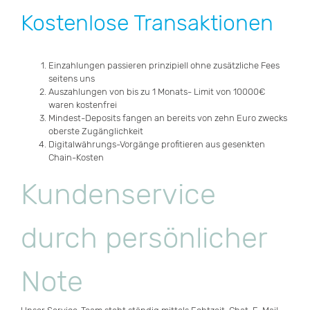
Kostenlose Transaktionen
Einzahlungen passieren prinzipiell ohne zusätzliche Fees
seitens uns
Auszahlungen von bis zu 1 Monats- Limit von 10000€
waren kostenfrei
Mindest-Deposits fangen an bereits von zehn Euro zwecks
oberste Zugänglichkeit
Digitalwährungs-Vorgänge profitieren aus gesenkten
Chain-Kosten
Kundenservice
durch persönlicher
Note