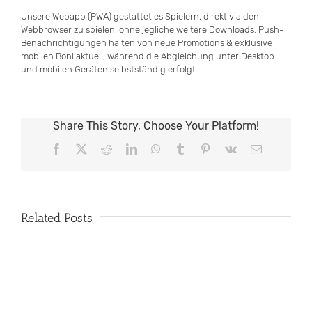
Unsere Webapp (PWA) gestattet es Spielern, direkt via den
Webbrowser zu spielen, ohne jegliche weitere Downloads. Push-
Benachrichtigungen halten von neue Promotions & exklusive
mobilen Boni aktuell, während die Abgleichung unter Desktop
und mobilen Geräten selbstständig erfolgt.
Share This Story, Choose Your Platform!
Facebook
X
Reddit
LinkedIn
WhatsApp
Tumblr
Pinterest
Vk
Email
Related Posts