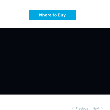
Where to Buy
Previous
Next