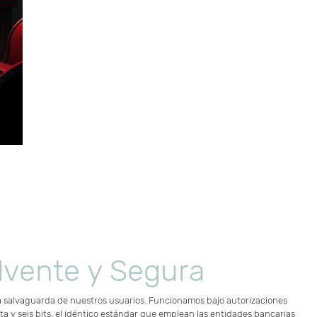
lvente y Segura
a salvaguarda de nuestros usuarios. Funcionamos bajo autorizaciones
a y seis bits, el idéntico estándar que emplean las entidades bancarias