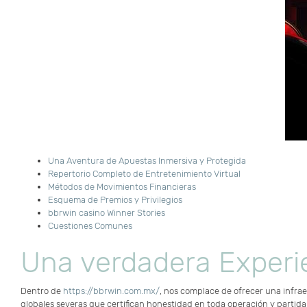
Una Aventura de Apuestas Inmersiva y Protegida
Repertorio Completo de Entretenimiento Virtual
Métodos de Movimientos Financieras
Esquema de Premios y Privilegios
bbrwin casino Winner Stories
Cuestiones Comunes
Una verdadera Experi
Dentro de
https://bbrwin.com.mx/
, nos complace de ofrecer una infra
globales severas que certifican honestidad en toda operación y partida