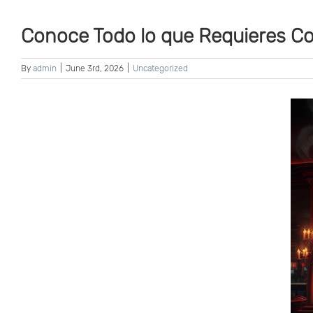
Conoce Todo lo que Requieres C
By
admin
|
June 3rd, 2026
|
Uncategorized