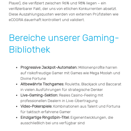
Player), die verifiziert zwischen 96% und 98% liegen – ein
verifizierbarer Fakt, der uns von etlichen Konkurrenten absetzt.
Diese Auszahlungsquoten werden von externen Prüfstellen wie
eCOGRA dauerhaft kontrolliert und validiert.
Bereiche unserer Gaming-
Bibliothek
Progressive Jackpot-Automaten:
Millionenprofite harren
auf risikofreudige Gamer mit Games wie Mega Moolah und
Divine Fortune
Altbewährte Tischgames:
Roulette, Blackjack und Baccarat
in vielen Ausführungen für strategische Denker
Live-Gaming-Sektion:
Reales Casino-Feeling mit
professionellen Dealern in Live-Übertragung
Video-Pokerspiele:
Kombinationen aus Talent und Fortuna
für taktisch erfahrene Gamer
Einzigartige RingoSpin-Titel:
Eigenentwicklungen, die
ausschließlich bei uns verfügbar sind