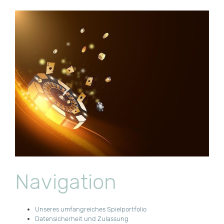
Navigation
Unseres umfangreiches Spielportfolio
Datensicherheit und Zulassung