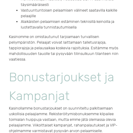
täysimääräisesti
Vastuuntuntoisen pelaamisen välineet saatavilla kaikille
pelaajille
Alaikäisten pelaamisen estäminen teknisillä keinoilla ja
luotettavalla tunnistautumisella
Kasinomme on omistautunut tarjoamaan turvallisen
peliympäristön. Pelaajat voivat laittamaan talletusrajoja,
tappiorajoja ja pelausaikaa koskevia rajoituksia. Esitämme myös
mahdollisuuden tauolle tai pysyvään tilinsulkuun tilanteen niin
vaatiessa.
Bonustarjoukset ja
Kampanjat
Kasinollamme bonustarjoukset on suunniteltu palkitsemaan
uskollisia pelaajiamme. Rekisteröitymisbonuksemme kilpailee
toimialan huippuja vastaan, mutta emme jätä olemassa olevia
pelaajiamme. Viikoittaiset kampanjat, rahanpalautukset ja VIP-
ohjelmamme varmistavat pysyvän arvon pelaamiselle.