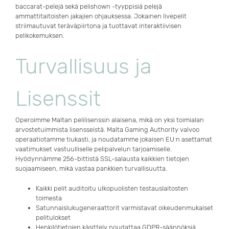
baccarat-pelejä sekä pelishown -tyyppisiä pelejä
ammattitaitoisten jakajien ohjauksessa. Jokainen livepelit
striimautuvat teräväpiirtona ja tuottavat interaktiivisen
pelikokemuksen.
Turvallisuus ja
Lisenssit
Operoimme Maltan pelilisenssin alaisena, mikä on yksi toimialan
arvostetuimmista lisensseistä. Malta Gaming Authority valvoo
operaatiotamme tiukasti, ja noudatamme jokaisen EU:n asettamat
vaatimukset vastuulliselle pelipalvelun tarjoamiselle.
Hyödynnämme 256-bittistä SSL-salausta kaikkien tietojen
suojaamiseen, mikä vastaa pankkien turvallisuutta.
Kaikki pelit auditoitu ulkopuolisten testauslaitosten
toimesta
Satunnaislukugeneraattorit varmistavat oikeudenmukaiset
pelitulokset
Henkilötietojen käsittely noudattaa GDPR-säännöksiä