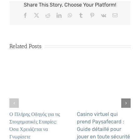
Share This Story, Choose Your Platform!
Facebook
X
Reddit
LinkedIn
WhatsApp
Tumblr
Pinterest
Vk
Email
Related Posts
Ο Πλήρης Οδηγός για τις
Casino virtuel qui
Στοιχηματικές Εταιρίες:
prend Paysafecard :
Όσα Χρειάζεται να
Guide détaillé pour
Γνωρίσετε
jouer en toute sécurité