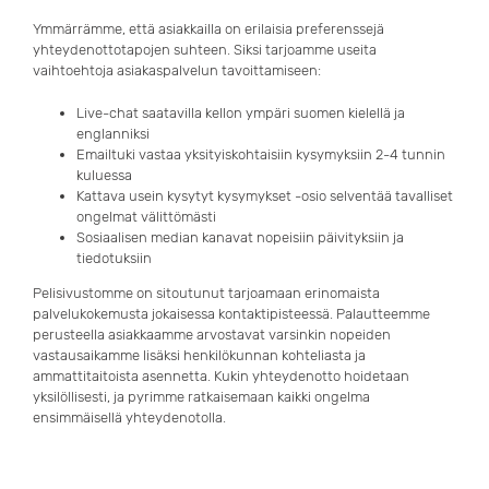
Ymmärrämme, että asiakkailla on erilaisia preferenssejä
yhteydenottotapojen suhteen. Siksi tarjoamme useita
vaihtoehtoja asiakaspalvelun tavoittamiseen:
Live-chat saatavilla kellon ympäri suomen kielellä ja
englanniksi
Emailtuki vastaa yksityiskohtaisiin kysymyksiin 2-4 tunnin
kuluessa
Kattava usein kysytyt kysymykset -osio selventää tavalliset
ongelmat välittömästi
Sosiaalisen median kanavat nopeisiin päivityksiin ja
tiedotuksiin
Pelisivustomme on sitoutunut tarjoamaan erinomaista
palvelukokemusta jokaisessa kontaktipisteessä. Palautteemme
perusteella asiakkaamme arvostavat varsinkin nopeiden
vastausaikamme lisäksi henkilökunnan kohteliasta ja
ammattitaitoista asennetta. Kukin yhteydenotto hoidetaan
yksilöllisesti, ja pyrimme ratkaisemaan kaikki ongelma
ensimmäisellä yhteydenotolla.